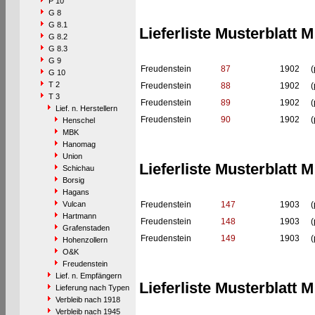
P 10
G 8
G 8.1
Lieferliste Musterblatt M 
G 8.2
G 8.3
G 9
Freudenstein
87
1902
(
G 10
T 2
Freudenstein
88
1902
(
T 3
Freudenstein
89
1902
(
Lief. n. Herstellern
Freudenstein
90
1902
(
Henschel
MBK
Hanomag
Union
Lieferliste Musterblatt M 
Schichau
Borsig
Hagans
Vulcan
Freudenstein
147
1903
(
Hartmann
Freudenstein
148
1903
(
Grafenstaden
Freudenstein
149
1903
(
Hohenzollern
O&K
Freudenstein
Lief. n. Empfängern
Lieferliste Musterblatt M 
Lieferung nach Typen
Verbleib nach 1918
Verbleib nach 1945