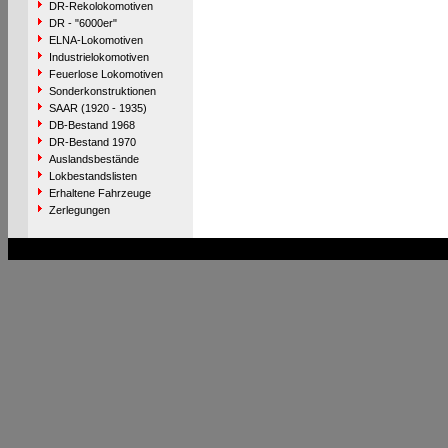
DR-Rekolokomotiven
DR - "6000er"
ELNA-Lokomotiven
Industrielokomotiven
Feuerlose Lokomotiven
Sonderkonstruktionen
SAAR (1920 - 1935)
DB-Bestand 1968
DR-Bestand 1970
Auslandsbestände
Lokbestandslisten
Erhaltene Fahrzeuge
Zerlegungen