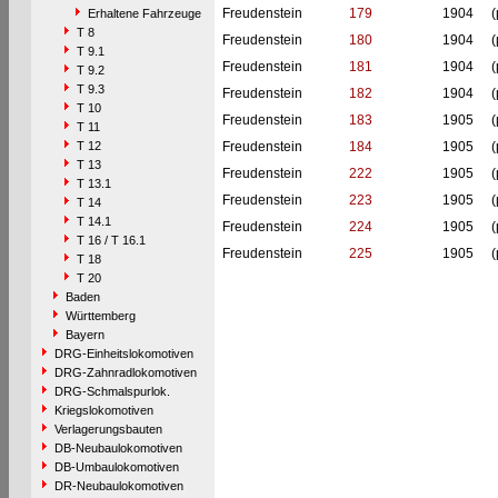
Freudenstein
179
1904
(
Erhaltene Fahrzeuge
T 8
Freudenstein
180
1904
(
T 9.1
Freudenstein
181
1904
(
T 9.2
T 9.3
Freudenstein
182
1904
(
T 10
Freudenstein
183
1905
(
T 11
T 12
Freudenstein
184
1905
(
T 13
Freudenstein
222
1905
(
T 13.1
Freudenstein
223
1905
(
T 14
T 14.1
Freudenstein
224
1905
(
T 16 / T 16.1
Freudenstein
225
1905
(
T 18
T 20
Baden
Württemberg
Bayern
DRG-Einheitslokomotiven
DRG-Zahnradlokomotiven
DRG-Schmalspurlok.
Kriegslokomotiven
Verlagerungsbauten
DB-Neubaulokomotiven
DB-Umbaulokomotiven
DR-Neubaulokomotiven