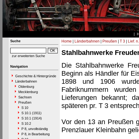
Suche
Home
|
Länderbahnen
|
Preußen
|
T 3
|
Lief. n
Stahlbahnwerke Freudens
zur erweiterten Suche
Die Stahlbahnwerke Freu
Navigation
Beginn als Händler für Ei
Geschichte & Hintergründe
1898 und 1906 wurden
Länderbahnen
Oldenburg
Fabriknummern wurden 
Mecklenburg
Lieferungen bekannt; d
Sachsen
Preußen
späteren pr. T 3 entsprec
S 10
S 10.1 (1911)
S 10.1 (1914)
Vor den 13 an Preußen ge
S 10.2
Prenzlauer Kleinbahn gelie
P 8, unvollständig
P 8, in Bearbeitung