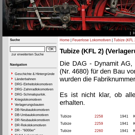
Suche
Home
|
Feuerlose Lokomotiven
|
Tubize (KFL 
Tubize (KFL 2) (Verlage
zur erweiterten Suche
Die DAG - Dynamit AG, Tr
Navigation
(Nr. 4680) für den Bau v
Geschichte & Hintergründe
wurden die Fabriknummer
Länderbahnen
DRG-Einheitslokomotiven
DRG-Zahnradlokomotiven
Es ist nicht klar, ob al
DRG-Schmalspurlok.
Kriegslokomotiven
erhalten.
Verlagerungsbauten
DB-Neubaulokomotiven
DB-Umbaulokomotiven
Tubize
2258
1941
K
DR-Neubaulokomotiven
Tubize
2259
1941
K
DR-Rekolokomotiven
DR - "6000er"
Tubize
2260
1941
K