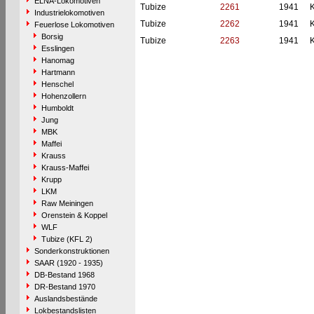
ELNA-Lokomotiven
Tubize
2261
1941
K
Industrielokomotiven
Tubize
2262
1941
K
Feuerlose Lokomotiven
Borsig
Tubize
2263
1941
K
Esslingen
Hanomag
Hartmann
Henschel
Hohenzollern
Humboldt
Jung
MBK
Maffei
Krauss
Krauss-Maffei
Krupp
LKM
Raw Meiningen
Orenstein & Koppel
WLF
Tubize (KFL 2)
Sonderkonstruktionen
SAAR (1920 - 1935)
DB-Bestand 1968
DR-Bestand 1970
Auslandsbestände
Lokbestandslisten