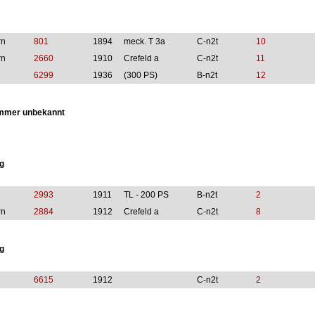
rn
801
1894
meck. T 3a
C-n2t
10
rn
2660
1910
Crefeld a
C-n2t
11
6299
1936
(300 PS)
B-n2t
12
mmer unbekannt
g
2993
1911
TL - 200 PS
B-n2t
2
rn
2884
1912
Crefeld a
C-n2t
8
g
6615
1912
C-n2t
2