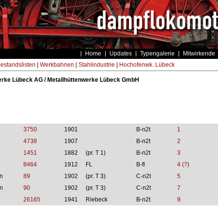
Home
Updates
Typengalerie
Mitwirkende
estandslisten
|
Werkbahnen
|
Stahlindustrie
|
Hochofenwk. Lübeck
rke Lübeck AG / Metallhüttenwerke Lübeck GmbH
3750
1901
B-n2t
1
4738
1907
B-n2t
2
1451
1882
(pr. T 1)
B-n2t
3
8464
1912
FL
B-fl
4 (?)
n
89
1902
(pr. T 3)
C-n2t
5
n
90
1902
(pr. T 3)
C-n2t
7
26165
1941
Riebeck
B-n2t
9