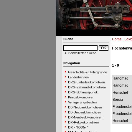
Suche
Home
|
Lokb
Hochofenwe
zur erweiterten Suche
Navigation
1 - 9
Geschichte & Hintergründe
Länderbahnen
Hanomag
DRG-Einheitslokomotiven
Hanomag
DRG-Zahnradlokomotiven
DRG-Schmalspurlok.
Henschel
Kriegslokomotiven
Borsig
Verlagerungsbauten
Freudenstei
DB-Neubaulokomotiven
DB-Umbaulokomotiven
Freudenstei
DR-Neubaulokomotiven
Henschel
DR-Rekolokomotiven
DR - "6000er"