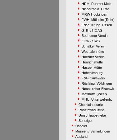
HRM, Ruhrort-Meid.
Niederrhein. Hütte
MRW Huckingen
FWH, Mülheim (Ruhr)
Fried. Krupp, Essen
GHH / HOAG
Bochumer Verein
EHW / SWB
Schalker Verein
Westfalenhütte
Hoerder Verein
Henrichshütte
Hasper Hütte
Hohenlimburg
F&G Carlswerk
Röchling, Völklingen
Neunkircher Eisenwk.
Maxhütte (West)
MHU, Unterwellenb.
Chemieindustrie
Rohstoffindustrie
Umschlagbetriebe
Sonstige
Händler
Museen / Sammlungen
Ausland