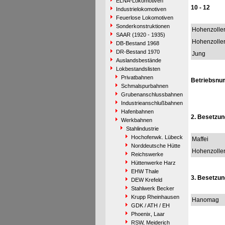
ELNA-Lokomotiven
10 - 12
Industrielokomotiven
Feuerlose Lokomotiven
Sonderkonstruktionen
Hohenzolle
SAAR (1920 - 1935)
Hohenzolle
DB-Bestand 1968
DR-Bestand 1970
Jung
Auslandsbestände
Lokbestandslisten
Privatbahnen
Betriebsnu
Schmalspurbahnen
Grubenanschlussbahnen
Industrieanschlußbahnen
Hafenbahnen
2. Besetzun
Werkbahnen
Stahlindustrie
Hochofenwk. Lübeck
Maffei
Norddeutsche Hütte
Hohenzolle
Reichswerke
Hüttenwerke Harz
EHW Thale
3. Besetzun
DEW Krefeld
Stahlwerk Becker
Krupp Rheinhausen
Hanomag
GDK / ATH / EH
Phoenix, Laar
RSW, Meiderich