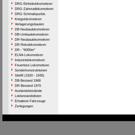
DRG-Einheitslokomotiven
DRG-Zahnradlokomotiven
DRG-Schmalspurlok.
Kriegslokomotiven
Verlagerungsbauten
DB-Neubaulokomotiven
DB-Umbaulokomotiven
DR-Neubaulokomotiven
DR-Rekolokomotiven
DR - "6000er"
ELNA-Lokomotiven
Industrielokomotiven
Feuerlose Lokomotiven
Sonderkonstruktionen
SAAR (1920 - 1935)
DB-Bestand 1968
DR-Bestand 1970
Auslandsbestände
Lokbestandslisten
Erhaltene Fahrzeuge
Zerlegungen