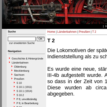
Suche
Home
|
Länderbahnen
|
Preußen
|
T 2
T 2
zur erweiterten Suche
Die Lokomotiven der spät
Navigation
Indienststellung als zu s
Geschichte & Hintergründe
Länderbahnen
Oldenburg
Es wurde eine neue, stärk
Mecklenburg
III-4b aufgestellt wurde. 
Sachsen
Preußen
so dass in der Zeit von 
S 10
Diese wurden ab circa
S 10.1 (1911)
S 10.1 (1914)
abgegeben.
S 10.2
P 8, unvollständig
P 8, in Bearbeitung