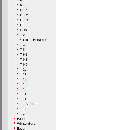
P 10
G 8
G 8.1
G 8.2
G 8.3
G 9
G 10
T 2
Lief. n. Herstellern
T 3
T 8
T 9.1
T 9.2
T 9.3
T 10
T 11
T 12
T 13
T 13.1
T 14
T 14.1
T 16 / T 16.1
T 18
T 20
Baden
Württemberg
Bayern