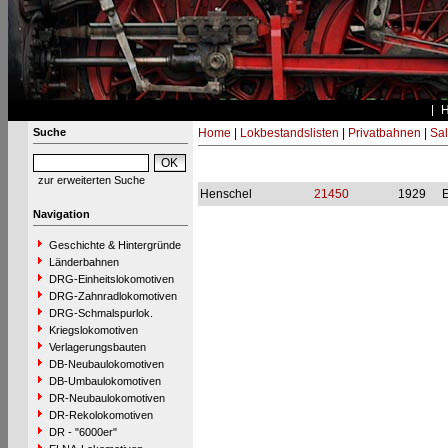
Suche
Home
|
Lokbestandslisten
|
Privatbahnen
|
Sal
zur erweiterten Suche
Henschel
21450
1929
Navigation
Geschichte & Hintergründe
Länderbahnen
DRG-Einheitslokomotiven
DRG-Zahnradlokomotiven
DRG-Schmalspurlok.
Kriegslokomotiven
Verlagerungsbauten
DB-Neubaulokomotiven
DB-Umbaulokomotiven
DR-Neubaulokomotiven
DR-Rekolokomotiven
DR - "6000er"