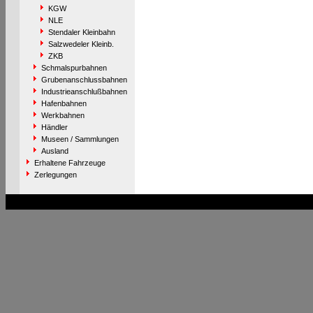
KGW
NLE
Stendaler Kleinbahn
Salzwedeler Kleinb.
ZKB
Schmalspurbahnen
Grubenanschlussbahnen
Industrieanschlußbahnen
Hafenbahnen
Werkbahnen
Händler
Museen / Sammlungen
Ausland
Erhaltene Fahrzeuge
Zerlegungen