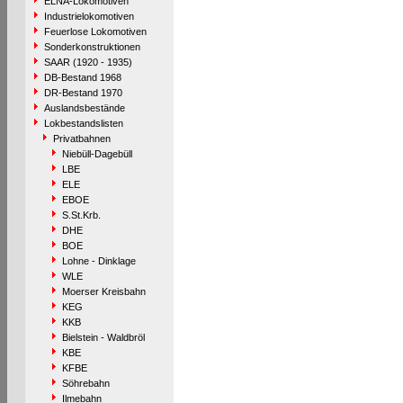
ELNA-Lokomotiven
Industrielokomotiven
Feuerlose Lokomotiven
Sonderkonstruktionen
SAAR (1920 - 1935)
DB-Bestand 1968
DR-Bestand 1970
Auslandsbestände
Lokbestandslisten
Privatbahnen
Niebüll-Dagebüll
LBE
ELE
EBOE
S.St.Krb.
DHE
BOE
Lohne - Dinklage
WLE
Moerser Kreisbahn
KEG
KKB
Bielstein - Waldbröl
KBE
KFBE
Söhrebahn
Ilmebahn