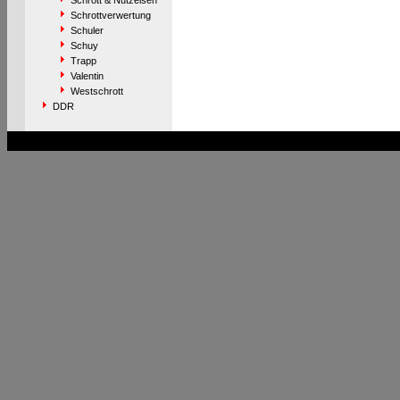
Schrott & Nutzeisen
Schrottverwertung
Schuler
Schuy
Trapp
Valentin
Westschrott
DDR