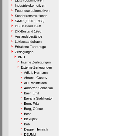
ELNA-Lokomotiven
Industrielokomotiven
Feuerlose Lokomotiven
Sonderkonstruktionen
SAAR (1920 - 1935)
DB-Bestand 1968
DR-Bestand 1970
Auslandsbestände
Lokbestandslisten
Erhaltene Fahrzeuge
Zerlegungen
BRD
Interne Zerlegungen
Externe Zerlegungen
Adloff, Hermann
Ahrens, Gustav
Alu Rheinfelden
Andorfer, Sebastian
Baer, Emil
Bavaria Stahlkontor
Berg, Fritz
Berg, Günter
Best
Biskupek
Bub
Deppe, Heinrich
DEUMU