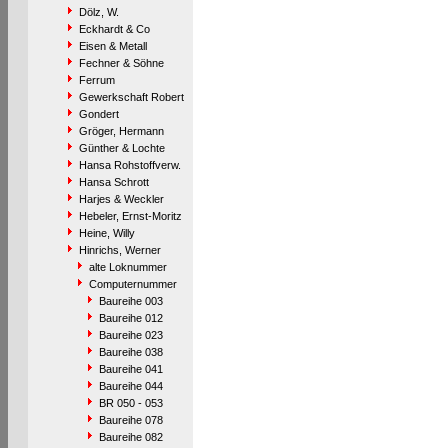
Dölz, W.
Eckhardt & Co
Eisen & Metall
Fechner & Söhne
Ferrum
Gewerkschaft Robert
Gondert
Gröger, Hermann
Günther & Lochte
Hansa Rohstoffverw.
Hansa Schrott
Harjes & Weckler
Hebeler, Ernst-Moritz
Heine, Willy
Hinrichs, Werner
alte Loknummer
Computernummer
Baureihe 003
Baureihe 012
Baureihe 023
Baureihe 038
Baureihe 041
Baureihe 044
BR 050 - 053
Baureihe 078
Baureihe 082