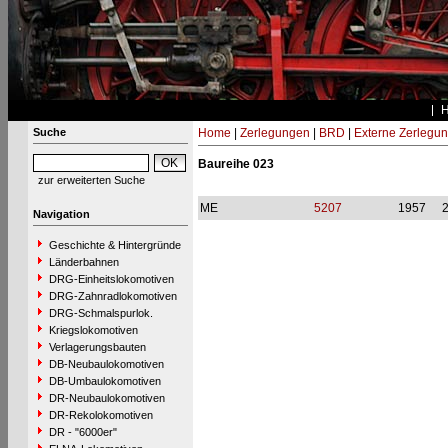
Suche
Home
|
Zerlegungen
|
BRD
|
Externe Zerlegu
Baureihe 023
zur erweiterten Suche
ME
5207
1957
Navigation
Geschichte & Hintergründe
Länderbahnen
DRG-Einheitslokomotiven
DRG-Zahnradlokomotiven
DRG-Schmalspurlok.
Kriegslokomotiven
Verlagerungsbauten
DB-Neubaulokomotiven
DB-Umbaulokomotiven
DR-Neubaulokomotiven
DR-Rekolokomotiven
DR - "6000er"