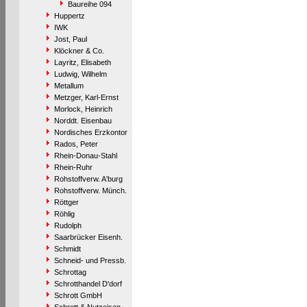
Baureihe 094
Huppertz
IWK
Jost, Paul
Klöckner & Co.
Layritz, Elisabeth
Ludwig, Wilhelm
Metallum
Metzger, Karl-Ernst
Morlock, Heinrich
Norddt. Eisenbau
Nordisches Erzkontor
Rados, Peter
Rhein-Donau-Stahl
Rhein-Ruhr
Rohstoffverw. A'burg
Rohstoffverw. Münch.
Röttger
Röhlig
Rudolph
Saarbrücker Eisenh.
Schmidt
Schneid- und Pressb.
Schrottag
Schrotthandel D'dorf
Schrott GmbH