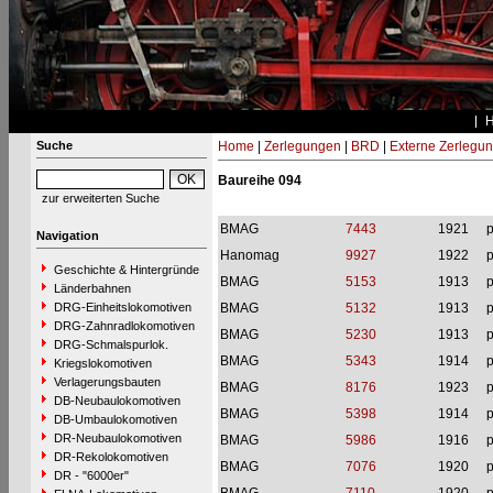
Suche
Home
|
Zerlegungen
|
BRD
|
Externe Zerlegu
Baureihe 094
zur erweiterten Suche
BMAG
7443
1921
p
Navigation
Hanomag
9927
1922
p
Geschichte & Hintergründe
BMAG
5153
1913
p
Länderbahnen
DRG-Einheitslokomotiven
BMAG
5132
1913
p
DRG-Zahnradlokomotiven
BMAG
5230
1913
p
DRG-Schmalspurlok.
BMAG
5343
1914
p
Kriegslokomotiven
Verlagerungsbauten
BMAG
8176
1923
p
DB-Neubaulokomotiven
BMAG
5398
1914
p
DB-Umbaulokomotiven
DR-Neubaulokomotiven
BMAG
5986
1916
p
DR-Rekolokomotiven
BMAG
7076
1920
p
DR - "6000er"