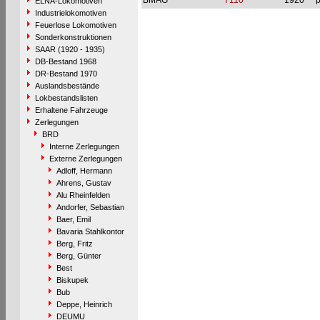
BMAG
7110
1920
p
ELNA-Lokomotiven
Industrielokomotiven
Feuerlose Lokomotiven
Sonderkonstruktionen
SAAR (1920 - 1935)
DB-Bestand 1968
DR-Bestand 1970
Auslandsbestände
Lokbestandslisten
Erhaltene Fahrzeuge
Zerlegungen
BRD
Interne Zerlegungen
Externe Zerlegungen
Adloff, Hermann
Ahrens, Gustav
Alu Rheinfelden
Andorfer, Sebastian
Baer, Emil
Bavaria Stahlkontor
Berg, Fritz
Berg, Günter
Best
Biskupek
Bub
Deppe, Heinrich
DEUMU