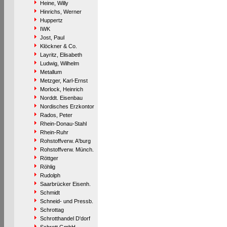
Heine, Willy
Hinrichs, Werner
Huppertz
IWK
Jost, Paul
Klöckner & Co.
Layritz, Elisabeth
Ludwig, Wilhelm
Metallum
Metzger, Karl-Ernst
Morlock, Heinrich
Norddt. Eisenbau
Nordisches Erzkontor
Rados, Peter
Rhein-Donau-Stahl
Rhein-Ruhr
Rohstoffverw. A'burg
Rohstoffverw. Münch.
Röttger
Röhlig
Rudolph
Saarbrücker Eisenh.
Schmidt
Schneid- und Pressb.
Schrottag
Schrotthandel D'dorf