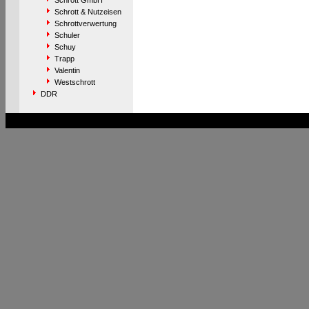
Schrott GmbH
Schrott & Nutzeisen
Schrottverwertung
Schuler
Schuy
Trapp
Valentin
Westschrott
DDR