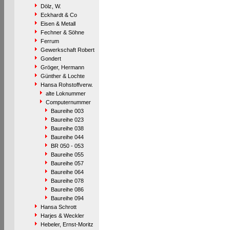
Dölz, W.
Eckhardt & Co
Eisen & Metall
Fechner & Söhne
Ferrum
Gewerkschaft Robert
Gondert
Gröger, Hermann
Günther & Lochte
Hansa Rohstoffverw.
alte Loknummer
Computernummer
Baureihe 003
Baureihe 023
Baureihe 038
Baureihe 044
BR 050 - 053
Baureihe 055
Baureihe 057
Baureihe 064
Baureihe 078
Baureihe 086
Baureihe 094
Hansa Schrott
Harjes & Weckler
Hebeler, Ernst-Moritz