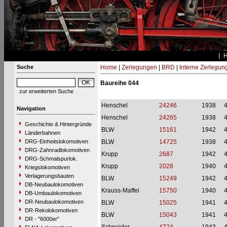
Suche
Home
|
Zerlegungen
|
BRD
|
Interne Zerlegun
Baureihe 044
zur erweiterten Suche
Henschel
24246
1938
Navigation
Henschel
24265
1938
Geschichte & Hintergründe
BLW
15161
1942
Länderbahnen
DRG-Einheitslokomotiven
BLW
14725
1938
DRG-Zahnradlokomotiven
Krupp
2687
1942
DRG-Schmalspurlok.
Krupp
2028
1940
Kriegslokomotiven
Verlagerungsbauten
BLW
15249
1942
DB-Neubaulokomotiven
Krauss-Maffei
15750
1940
DB-Umbaulokomotiven
DR-Neubaulokomotiven
BLW
15025
1941
DR-Rekolokomotiven
BLW
15043
1941
DR - "6000er"