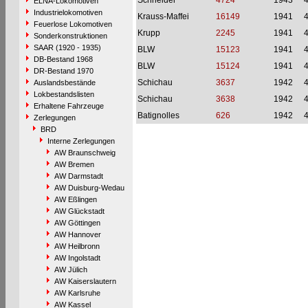
Schneider
4724
1943
ELNA-Lokomotiven
Industrielokomotiven
Krauss-Maffei
16149
1941
Feuerlose Lokomotiven
Krupp
2245
1941
Sonderkonstruktionen
SAAR (1920 - 1935)
BLW
15123
1941
DB-Bestand 1968
BLW
15124
1941
DR-Bestand 1970
Schichau
3637
1942
Auslandsbestände
Lokbestandslisten
Schichau
3638
1942
Erhaltene Fahrzeuge
Batignolles
626
1942
Zerlegungen
BRD
Interne Zerlegungen
AW Braunschweig
AW Bremen
AW Darmstadt
AW Duisburg-Wedau
AW Eßlingen
AW Glückstadt
AW Göttingen
AW Hannover
AW Heilbronn
AW Ingolstadt
AW Jülich
AW Kaiserslautern
AW Karlsruhe
AW Kassel