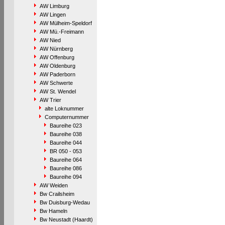
AW Limburg
AW Lingen
AW Mülheim-Speldorf
AW Mü.-Freimann
AW Nied
AW Nürnberg
AW Offenburg
AW Oldenburg
AW Paderborn
AW Schwerte
AW St. Wendel
AW Trier
alte Loknummer
Computernummer
Baureihe 023
Baureihe 038
Baureihe 044
BR 050 - 053
Baureihe 064
Baureihe 086
Baureihe 094
AW Weiden
Bw Crailsheim
Bw Duisburg-Wedau
Bw Hameln
Bw Neustadt (Haardt)