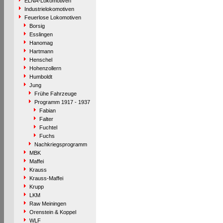
ELNA-Lokomotiven
Industrielokomotiven
Feuerlose Lokomotiven
Borsig
Esslingen
Hanomag
Hartmann
Henschel
Hohenzollern
Humboldt
Jung
Frühe Fahrzeuge
Programm 1917 - 1937
Fabian
Falter
Fuchtel
Fuchs
Nachkriegsprogramm
MBK
Maffei
Krauss
Krauss-Maffei
Krupp
LKM
Raw Meiningen
Orenstein & Koppel
WLF