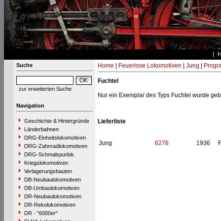
Suche
Home
|
Feuerlose Lokomotiven
|
Jung
|
Progr
Fuchtel
zur erweiterten Suche
Nur ein Exemplar des Typs Fuchtel wurde geb
Navigation
Geschichte & Hintergründe
Lieferliste
Länderbahnen
DRG-Einheitslokomotiven
Jung
6276
1936
F
DRG-Zahnradlokomotiven
DRG-Schmalspurlok.
Kriegslokomotiven
Verlagerungsbauten
DB-Neubaulokomotiven
DB-Umbaulokomotiven
DR-Neubaulokomotiven
DR-Rekolokomotiven
DR - "6000er"