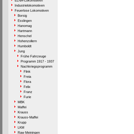
ELNA-Lokomotiven
Industrielokomotiven
Feuerlose Lokomotiven
Borsig
Esslingen
Hanomag
Hartmann
Henschel
Hohenzollern
Humboldt
Jung
Frühe Fahrzeuge
Programm 1917 - 1937
Nachkriegsprogramm
Flink
Freia
Flora
Felix
Franz
Furie
MBK
Maffei
Krauss
Krauss-Maffei
Krupp
LKM
Raw Meiningen