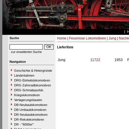
Suche
Home
|
Feuerlose Lokomotiven
|
Jung
|
Nachk
Lieferliste
zur erweiterten Suche
Jung
11722
1953
F
Navigation
Geschichte & Hintergründe
Länderbahnen
DRG-Einheitslokomotiven
DRG-Zahnradlokomotiven
DRG-Schmalspurlok.
Kriegslokomotiven
Verlagerungsbauten
DB-Neubaulokomotiven
DB-Umbaulokomotiven
DR-Neubaulokomotiven
DR-Rekolokomotiven
DR - "6000er"