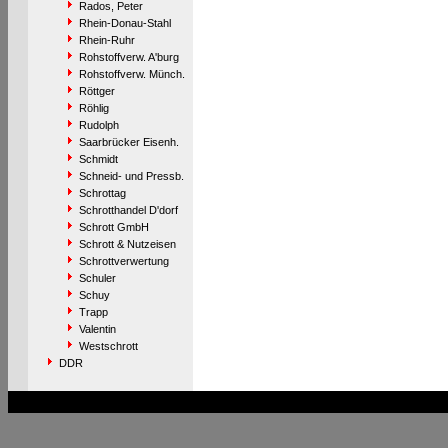
Rados, Peter
Rhein-Donau-Stahl
Rhein-Ruhr
Rohstoffverw. A'burg
Rohstoffverw. Münch.
Röttger
Röhlig
Rudolph
Saarbrücker Eisenh.
Schmidt
Schneid- und Pressb.
Schrottag
Schrotthandel D'dorf
Schrott GmbH
Schrott & Nutzeisen
Schrottverwertung
Schuler
Schuy
Trapp
Valentin
Westschrott
DDR