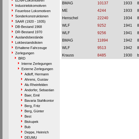
ELNA-Lokomotiven
BMAG
10137
1933
Industrielokomotiven
ME
4244
1933
Feuerlose Lokomotiven
Sonderkonstruktionen
Henschel
22240
1934
SAAR (1920 - 1935)
WLF
9252
1941
DB-Bestand 1968
DR-Bestand 1970
WLF
9256
1941
Auslandsbestände
BMAG
11894
1942
Lokbestandslisten
WLF
9513
1942
Erhaltene Fahrzeuge
Zerlegungen
Krauss
8485
1930
b
BRD
Interne Zerlegungen
Externe Zerlegungen
Adloff, Hermann
Ahrens, Gustav
Alu Rheinfelden
Andorfer, Sebastian
Baer, Emil
Bavaria Stahlkontor
Berg, Fritz
Berg, Günter
Best
Biskupek
Bub
Deppe, Heinrich
DEUMU