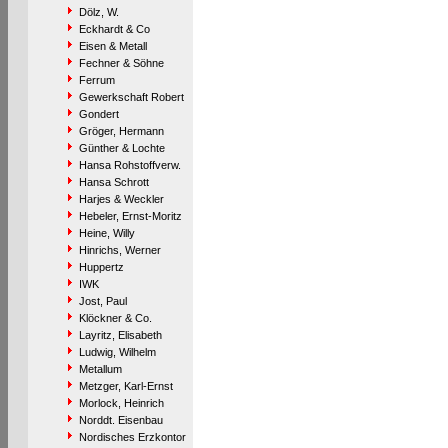
Dölz, W.
Eckhardt & Co
Eisen & Metall
Fechner & Söhne
Ferrum
Gewerkschaft Robert
Gondert
Gröger, Hermann
Günther & Lochte
Hansa Rohstoffverw.
Hansa Schrott
Harjes & Weckler
Hebeler, Ernst-Moritz
Heine, Willy
Hinrichs, Werner
Huppertz
IWK
Jost, Paul
Klöckner & Co.
Layritz, Elisabeth
Ludwig, Wilhelm
Metallum
Metzger, Karl-Ernst
Morlock, Heinrich
Norddt. Eisenbau
Nordisches Erzkontor