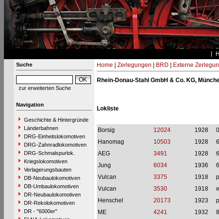
Suche
Home
|
Zerlegungen
|
BRD
|
Externe Zerlegu
Rhein-Donau-Stahl GmbH & Co. KG, Münch
zur erweiterten Suche
Navigation
Lokliste
Geschichte & Hintergründe
Länderbahnen
Borsig
12024
1928
DRG-Einheitslokomotiven
Hanomag
10503
1928
DRG-Zahnradlokomotiven
DRG-Schmalspurlok.
AEG
3491
1928
Kriegslokomotiven
Jung
6034
1936
Verlagerungsbauten
Vulcan
3375
1918
p
DB-Neubaulokomotiven
DB-Umbaulokomotiven
Vulcan
3530
1918
w
DR-Neubaulokomotiven
Henschel
20173
1923
p
DR-Rekolokomotiven
DR - "6000er"
ME
4241
1932