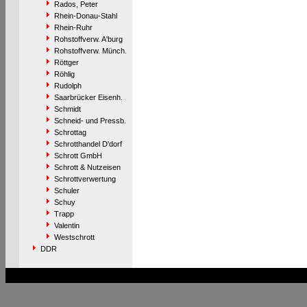
Rados, Peter
Rhein-Donau-Stahl
Rhein-Ruhr
Rohstoffverw. A'burg
Rohstoffverw. Münch.
Röttger
Röhlig
Rudolph
Saarbrücker Eisenh.
Schmidt
Schneid- und Pressb.
Schrottag
Schrotthandel D'dorf
Schrott GmbH
Schrott & Nutzeisen
Schrottverwertung
Schuler
Schuy
Trapp
Valentin
Westschrott
DDR