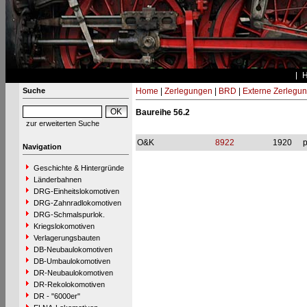
Suche
Home
|
Zerlegungen
|
BRD
|
Externe Zerlegu
Baureihe 56.2
zur erweiterten Suche
O&K
8922
1920
p
Navigation
Geschichte & Hintergründe
Länderbahnen
DRG-Einheitslokomotiven
DRG-Zahnradlokomotiven
DRG-Schmalspurlok.
Kriegslokomotiven
Verlagerungsbauten
DB-Neubaulokomotiven
DB-Umbaulokomotiven
DR-Neubaulokomotiven
DR-Rekolokomotiven
DR - "6000er"