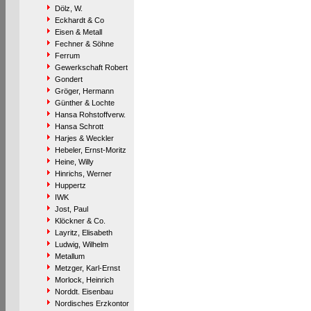
Dölz, W.
Eckhardt & Co
Eisen & Metall
Fechner & Söhne
Ferrum
Gewerkschaft Robert
Gondert
Gröger, Hermann
Günther & Lochte
Hansa Rohstoffverw.
Hansa Schrott
Harjes & Weckler
Hebeler, Ernst-Moritz
Heine, Willy
Hinrichs, Werner
Huppertz
IWK
Jost, Paul
Klöckner & Co.
Layritz, Elisabeth
Ludwig, Wilhelm
Metallum
Metzger, Karl-Ernst
Morlock, Heinrich
Norddt. Eisenbau
Nordisches Erzkontor