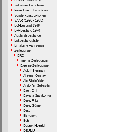
ELNA-Lokomotiven
Industrielokomotiven
Feuerlose Lokomotiven
Sonderkonstruktionen
SAAR (1920 - 1935)
DB-Bestand 1968
DR-Bestand 1970
Auslandsbestände
Lokbestandslisten
Erhaltene Fahrzeuge
Zerlegungen
BRD
Interne Zerlegungen
Externe Zerlegungen
Adloff, Hermann
Ahrens, Gustav
Alu Rheinfelden
Andorfer, Sebastian
Baer, Emil
Bavaria Stahlkontor
Berg, Fritz
Berg, Günter
Best
Biskupek
Bub
Deppe, Heinrich
DEUMU