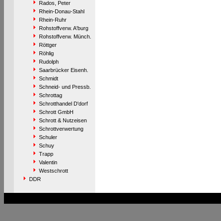
Rados, Peter
Rhein-Donau-Stahl
Rhein-Ruhr
Rohstoffverw. A'burg
Rohstoffverw. Münch.
Röttger
Röhlig
Rudolph
Saarbrücker Eisenh.
Schmidt
Schneid- und Pressb.
Schrottag
Schrotthandel D'dorf
Schrott GmbH
Schrott & Nutzeisen
Schrottverwertung
Schuler
Schuy
Trapp
Valentin
Westschrott
DDR