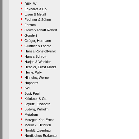
Dölz, W.
Eckhardt & Co
Eisen & Metall
Fechner & Söhne
Ferrum
Gewerkschaft Robert
Gondert
Gröger, Hermann
Günther & Lochte
Hansa Rohstoffverw.
Hansa Schrott
Harjes & Weckler
Hebeler, Ernst-Moritz
Heine, Willy
Hinrichs, Werner
Huppertz
IWK
Jost, Paul
Klöckner & Co.
Layritz, Elisabeth
Ludwig, Wilhelm
Metallum
Metzger, Karl-Ernst
Morlock, Heinrich
Norddt. Eisenbau
Nordisches Erzkontor