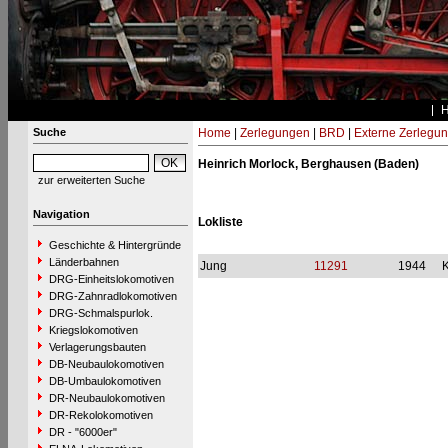
Suche
Home
|
Zerlegungen
|
BRD
|
Externe Zerlegu
Heinrich Morlock, Berghausen (Baden)
zur erweiterten Suche
Navigation
Lokliste
Geschichte & Hintergründe
Länderbahnen
Jung
11291
1944
DRG-Einheitslokomotiven
DRG-Zahnradlokomotiven
DRG-Schmalspurlok.
Kriegslokomotiven
Verlagerungsbauten
DB-Neubaulokomotiven
DB-Umbaulokomotiven
DR-Neubaulokomotiven
DR-Rekolokomotiven
DR - "6000er"