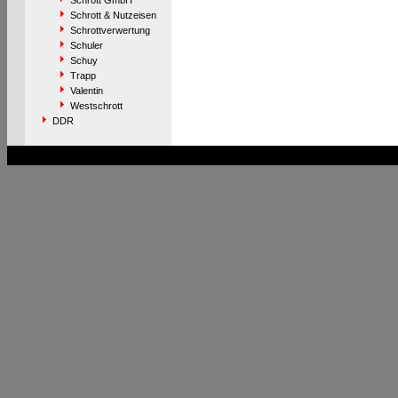
Schrott GmbH
Schrott & Nutzeisen
Schrottverwertung
Schuler
Schuy
Trapp
Valentin
Westschrott
DDR