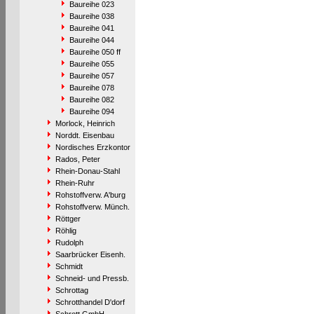
Baureihe 023
Baureihe 038
Baureihe 041
Baureihe 044
Baureihe 050 ff
Baureihe 055
Baureihe 057
Baureihe 078
Baureihe 082
Baureihe 094
Morlock, Heinrich
Norddt. Eisenbau
Nordisches Erzkontor
Rados, Peter
Rhein-Donau-Stahl
Rhein-Ruhr
Rohstoffverw. A'burg
Rohstoffverw. Münch.
Röttger
Röhlig
Rudolph
Saarbrücker Eisenh.
Schmidt
Schneid- und Pressb.
Schrottag
Schrotthandel D'dorf