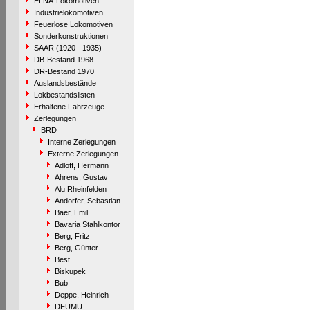
ELNA-Lokomotiven
Industrielokomotiven
Feuerlose Lokomotiven
Sonderkonstruktionen
SAAR (1920 - 1935)
DB-Bestand 1968
DR-Bestand 1970
Auslandsbestände
Lokbestandslisten
Erhaltene Fahrzeuge
Zerlegungen
BRD
Interne Zerlegungen
Externe Zerlegungen
Adloff, Hermann
Ahrens, Gustav
Alu Rheinfelden
Andorfer, Sebastian
Baer, Emil
Bavaria Stahlkontor
Berg, Fritz
Berg, Günter
Best
Biskupek
Bub
Deppe, Heinrich
DEUMU