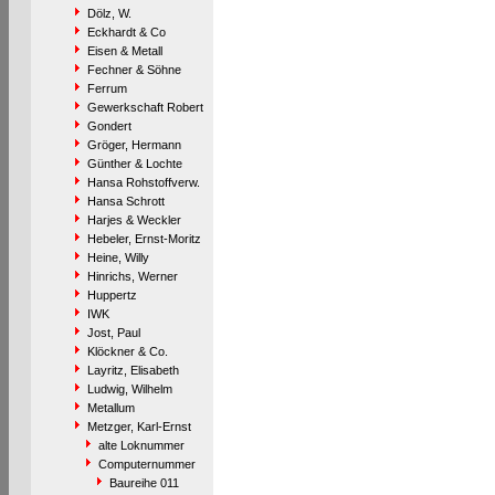
Dölz, W.
Eckhardt & Co
Eisen & Metall
Fechner & Söhne
Ferrum
Gewerkschaft Robert
Gondert
Gröger, Hermann
Günther & Lochte
Hansa Rohstoffverw.
Hansa Schrott
Harjes & Weckler
Hebeler, Ernst-Moritz
Heine, Willy
Hinrichs, Werner
Huppertz
IWK
Jost, Paul
Klöckner & Co.
Layritz, Elisabeth
Ludwig, Wilhelm
Metallum
Metzger, Karl-Ernst
alte Loknummer
Computernummer
Baureihe 011