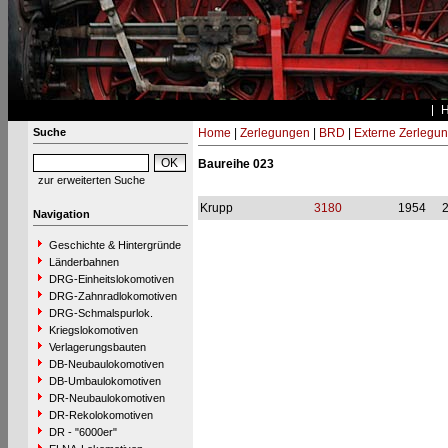
Suche
Home
|
Zerlegungen
|
BRD
|
Externe Zerlegu
Baureihe 023
zur erweiterten Suche
Krupp
3180
1954
Navigation
Geschichte & Hintergründe
Länderbahnen
DRG-Einheitslokomotiven
DRG-Zahnradlokomotiven
DRG-Schmalspurlok.
Kriegslokomotiven
Verlagerungsbauten
DB-Neubaulokomotiven
DB-Umbaulokomotiven
DR-Neubaulokomotiven
DR-Rekolokomotiven
DR - "6000er"