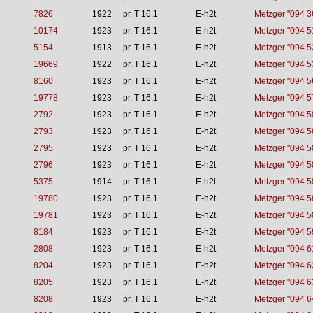
7826
1922
pr. T 16.1
E-h2t
Metzger "094 3
10174
1923
pr. T 16.1
E-h2t
Metzger "094 5
5154
1913
pr. T 16.1
E-h2t
Metzger "094 5
19669
1922
pr. T 16.1
E-h2t
Metzger "094 5
8160
1923
pr. T 16.1
E-h2t
Metzger "094 5
19778
1923
pr. T 16.1
E-h2t
Metzger "094 5
2792
1923
pr. T 16.1
E-h2t
Metzger "094 5
2793
1923
pr. T 16.1
E-h2t
Metzger "094 5
2795
1923
pr. T 16.1
E-h2t
Metzger "094 5
2796
1923
pr. T 16.1
E-h2t
Metzger "094 5
5375
1914
pr. T 16.1
E-h2t
Metzger "094 5
19780
1923
pr. T 16.1
E-h2t
Metzger "094 5
19781
1923
pr. T 16.1
E-h2t
Metzger "094 5
8184
1923
pr. T 16.1
E-h2t
Metzger "094 5
2808
1923
pr. T 16.1
E-h2t
Metzger "094 6
8204
1923
pr. T 16.1
E-h2t
Metzger "094 6
8205
1923
pr. T 16.1
E-h2t
Metzger "094 6
8208
1923
pr. T 16.1
E-h2t
Metzger "094 6