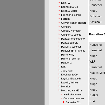
Dölz, W.
Henschel
Eckhardt & Co
Krupp
Eisen & Metall
Fechner & Söhne
Schichau
Ferrum
Schichau
Gewerkschaft Robert
Gondert
Gröger, Hermann
Baureihen 0
Günther & Lochte
Hansa Rohstoffverw.
Hansa Schrott
Henschel
Harjes & Weckler
Henschel
Hebeler, Ernst-Moritz
Heine, Willy
Krupp
Hinrichs, Werner
WLF
Huppertz
IWK
Henschel
Jost, Paul
Krauss-Maff
Klöckner & Co.
Krupp
Layritz, Elisabeth
Ludwig, Wilhelm
Krupp
Metallum
Krupp
Metzger, Karl-Ernst
alte Loknummer
BMAG
Computernummer
BLW
Baureihe 011