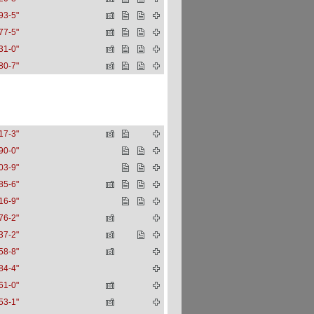
93-5"
77-5"
31-0"
80-7"
17-3"
90-0"
03-9"
85-6"
16-9"
76-2"
37-2"
58-8"
84-4"
61-0"
53-1"