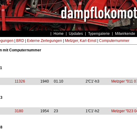
Home
Updates
Typengalerie
Mitwirkende
egungen
|
BRD
|
Externe Zerlegungen
|
Metzger, Karl-Ernst
|
Computernummer
n mit Computernummer
11
11326
1940
01.10
2'C1'-h3
Metzger "011 0
23
3180
1954
23
1'C1'-h2
Metzger "023 0
38