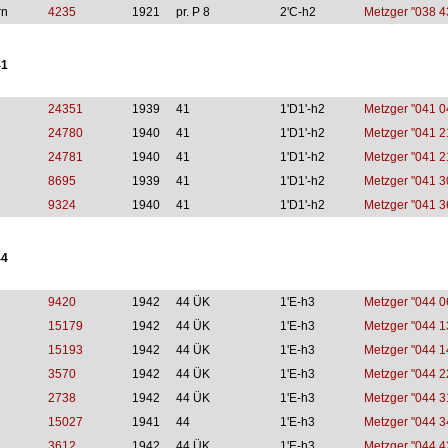
rn
4235
1921
pr. P 8
2'C-h2
Metzger "038 4
41
24351
1939
41
1'D1'-h2
Metzger "041 0
24780
1940
41
1'D1'-h2
Metzger "041 2
24781
1940
41
1'D1'-h2
Metzger "041 2
8695
1939
41
1'D1'-h2
Metzger "041 3
9324
1940
41
1'D1'-h2
Metzger "041 3
44
9420
1942
44 ÜK
1'E-h3
Metzger "044 0
15179
1942
44 ÜK
1'E-h3
Metzger "044 1
15193
1942
44 ÜK
1'E-h3
Metzger "044 1
3570
1942
44 ÜK
1'E-h3
Metzger "044 2
2738
1942
44 ÜK
1'E-h3
Metzger "044 3
15027
1941
44
1'E-h3
Metzger "044 3
3612
1942
44 ÜK
1'E-h3
Metzger "044 4