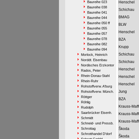
Baureihe 023
Henschel
Baureihe 038
Schichau
Baureihe 041
BMAG
Baureihe 044
Baureihe 050 ff
BLW
Baureihe 055
Henschel
Baureihe 057
Baureihe 078
BZA
Baureihe 082
Krupp
Baureihe 094
Schichau
Morlock, Heinrich
Norddt. Eisenbau
Schichau
Nordisches Erzkontor
Henschel
Rados, Peter
Rhein-Donau-Stahl
Henschel
Rhein-Ruhr
Henschel
Rohstoffverw. A'burg
Jung
Rohstoffverw. Münch.
Röttger
BZA
Röhlig
Krauss-Maff
Rudolph
Saarbrücker Eisenh.
Krauss-Maff
Schmidt
Krauss-Maff
Schneid- und Pressb.
Schrottag
Škoda
Schrotthandel D'dorf
Škoda