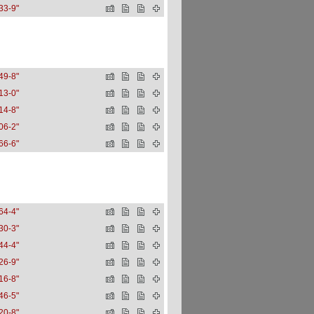
33-9"
49-8"
13-0"
14-8"
06-2"
66-6"
64-4"
30-3"
44-4"
26-9"
16-8"
46-5"
20-8"