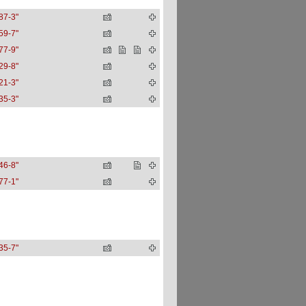
87-3"
59-7"
77-9"
29-8"
21-3"
35-3"
46-8"
77-1"
35-7"