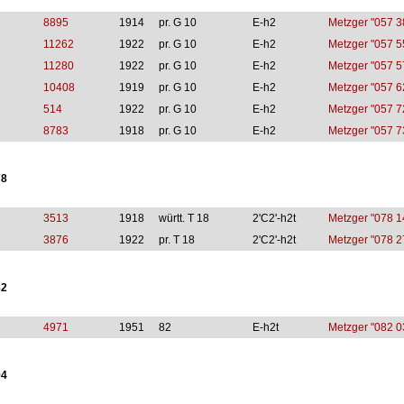
8895
1914
pr. G 10
E-h2
Metzger "057 3
11262
1922
pr. G 10
E-h2
Metzger "057 5
11280
1922
pr. G 10
E-h2
Metzger "057 5
10408
1919
pr. G 10
E-h2
Metzger "057 6
514
1922
pr. G 10
E-h2
Metzger "057 7
8783
1918
pr. G 10
E-h2
Metzger "057 7
78
3513
1918
württ. T 18
2'C2'-h2t
Metzger "078 1
3876
1922
pr. T 18
2'C2'-h2t
Metzger "078 2
82
4971
1951
82
E-h2t
Metzger "082 0
94