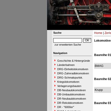
Suche
Home
|
Zerl
Lokomotive
zur erweiterten Suche
Navigation
Baureihe 0
Geschichte & Hintergründe
Länderbahnen
BMAG
DRG-Einheitslokomotiven
DRG-Zahnradlokomotiven
DRG-Schmalspurlok.
Baureihe 0
Kriegslokomotiven
Verlagerungsbauten
Krupp
DB-Neubaulokomotiven
DB-Umbaulokomotiven
DR-Neubaulokomotiven
DR-Rekolokomotiven
Baureihe 0
DR - "6000er"