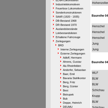
ELNA-Lokomotiven
Hohenzolle
Industrielokomotiven
Feuerlose Lokomotiven
Sonderkonstruktionen
Baureihe 0
SAAR (1920 - 1935)
DB-Bestand 1968
DR-Bestand 1970
Henschel
Auslandsbestände
Henschel
Lokbestandslisten
Erhaltene Fahrzeuge
Henschel
Zerlegungen
Jung
BRD
Jung
Interne Zerlegungen
Externe Zerlegungen
Adloff, Hermann
Ahrens, Gustav
Baureihe 0
Alu Rheinfelden
Andorfer, Sebastian
WLF
Baer, Emil
Bavaria Stahlkontor
BLW
Berg, Fritz
BLW
Berg, Günter
Schichau
Best
Biskupek
Krupp
Bub
BLW
Deppe, Heinrich
DEUMU
Schichau