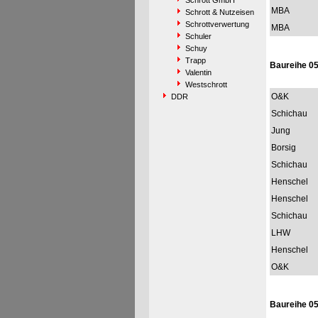
Schrott GmbH
MBA
Schrott & Nutzeisen
Schrottverwertung
MBA
Schuler
Schuy
Trapp
Baureihe 0
Valentin
Westschrott
O&K
DDR
Schichau
Jung
Borsig
Schichau
Henschel
Henschel
Schichau
LHW
Henschel
O&K
Baureihe 0