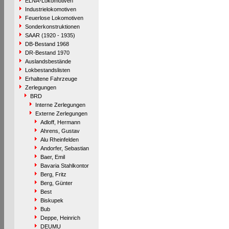
ELNA-Lokomotiven
Industrielokomotiven
Feuerlose Lokomotiven
Sonderkonstruktionen
SAAR (1920 - 1935)
DB-Bestand 1968
DR-Bestand 1970
Auslandsbestände
Lokbestandslisten
Erhaltene Fahrzeuge
Zerlegungen
BRD
Interne Zerlegungen
Externe Zerlegungen
Adloff, Hermann
Ahrens, Gustav
Alu Rheinfelden
Andorfer, Sebastian
Baer, Emil
Bavaria Stahlkontor
Berg, Fritz
Berg, Günter
Best
Biskupek
Bub
Deppe, Heinrich
DEUMU