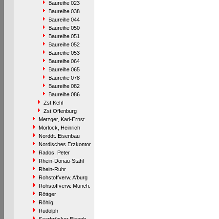
Baureihe 023
Baureihe 038
Baureihe 044
Baureihe 050
Baureihe 051
Baureihe 052
Baureihe 053
Baureihe 064
Baureihe 065
Baureihe 078
Baureihe 082
Baureihe 086
Zst Kehl
Zst Offenburg
Metzger, Karl-Ernst
Morlock, Heinrich
Norddt. Eisenbau
Nordisches Erzkontor
Rados, Peter
Rhein-Donau-Stahl
Rhein-Ruhr
Rohstoffverw. A'burg
Rohstoffverw. Münch.
Röttger
Röhlig
Rudolph