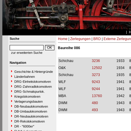
Suche
Home
|
Zerlegungen
|
BRD
|
Externe Zerlegu
Baureihe 086
zur erweiterten Suche
Schichau
3236
1933
Navigation
O&K
12502
1934
Geschichte & Hintergründe
Schichau
3273
1935
Länderbahnen
DRG-Einheitslokomotiven
WLF
9243
1941
DRG-Zahnradlokomotiven
WLF
9244
1941
DRG-Schmalspurlok.
MBA
13760
1942
Kriegslokomotiven
Verlagerungsbauten
DWM
480
1943
DB-Neubaulokomotiven
DWM
493
1943
DB-Umbaulokomotiven
DR-Neubaulokomotiven
DR-Rekolokomotiven
DR - "6000er"