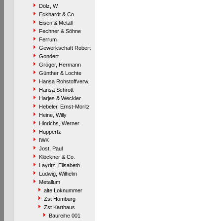
Dölz, W.
Eckhardt & Co
Eisen & Metall
Fechner & Söhne
Ferrum
Gewerkschaft Robert
Gondert
Gröger, Hermann
Günther & Lochte
Hansa Rohstoffverw.
Hansa Schrott
Harjes & Weckler
Hebeler, Ernst-Moritz
Heine, Willy
Hinrichs, Werner
Huppertz
IWK
Jost, Paul
Klöckner & Co.
Layritz, Elisabeth
Ludwig, Wilhelm
Metallum
alte Loknummer
Zst Homburg
Zst Karthaus
Baureihe 001