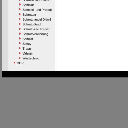
Saarbrücker Eisenh.
Schmidt
Schneid- und Pressb.
Schrottag
Schrotthandel D'dorf
Schrott GmbH
Schrott & Nutzeisen
Schrottverwertung
Schuler
Schuy
Trapp
Valentin
Westschrott
DDR