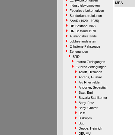
ELNA-Lokomotiven
MBA
Industrielokomotiven
Feuerlose Lokomotiven
Sonderkonstruktionen
SAAR (1920 - 1935)
DB-Bestand 1968
DR-Bestand 1970
Auslandsbestände
Lokbestandslisten
Erhaltene Fahrzeuge
Zerlegungen
BRD
Interne Zerlegungen
Externe Zerlegungen
Adloff, Hermann
Ahrens, Gustav
Alu Rheinfelden
Andorfer, Sebastian
Baer, Emil
Bavaria Stahlkontor
Berg, Fritz
Berg, Günter
Best
Biskupek
Bub
Deppe, Heinrich
DEUMU