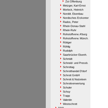
Zst Offenburg
Metzger, Karl-Ernst
Morlock, Heinrich
Norddt. Eisenbau
Nordisches Erzkontor
Rados, Peter
Rhein-Donau-Stahl
Rhein-Ruhr
Rohstoffverw. A'burg
Rohstoffverw. Münch.
Röttger
Röhlig
Rudolph
Saarbrücker Eisenh.
Schmidt
Schneid- und Pressb.
Schrottag
Schrotthandel D'dorf
Schrott GmbH
Schrott & Nutzeisen
Schrottverwertung
Schuler
Schuy
Trapp
Valentin
Westschrott