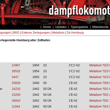
Home
Updates
Typengalerie
Mitwirkende
egungen
|
BRD
|
Externe Zerlegungen
|
Metallum
|
Zst Homburg
erlegestelle Homburg alter Zollhafen
11967
1954
23
1'C1'-h2
Metallum "023 
28532
1954
23
1'C1'-h2
Metallum "023 
3447
1955
23
1'C1'-h2
Metallum "023 
25828
1940
50
1'E-h2
Metallum "050 
ei
16220
1942
50 ÜK
1'E-h2
Metallum "051 
15200
1942
50 ÜK
1'E-h2
Metallum "052 
26810
1942
50 ÜK
1'E-h2
Metallum "052 
11944
1942
50 ÜK
1'E-h2
Metallum "052 