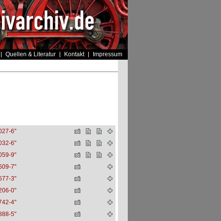
Quellen & Literatur
Kontakt
Impressum
027-6"
032-6"
059-9"
609-7"
677-3"
206-0"
742-4"
888-5"