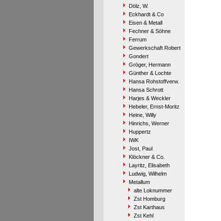
Dölz, W.
Eckhardt & Co
Eisen & Metall
Fechner & Söhne
Ferrum
Gewerkschaft Robert
Gondert
Gröger, Hermann
Günther & Lochte
Hansa Rohstoffverw.
Hansa Schrott
Harjes & Weckler
Hebeler, Ernst-Moritz
Heine, Willy
Hinrichs, Werner
Huppertz
IWK
Jost, Paul
Klöckner & Co.
Layritz, Elisabeth
Ludwig, Wilhelm
Metallum
alte Loknummer
Zst Homburg
Zst Karthaus
Zst Kehl