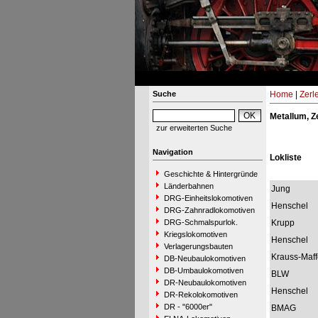
Suche
Home
|
Zerl
Metallum, Z
zur erweiterten Suche
Navigation
Lokliste
Geschichte & Hintergründe
Länderbahnen
Jung
DRG-Einheitslokomotiven
Henschel
DRG-Zahnradlokomotiven
DRG-Schmalspurlok.
Krupp
Kriegslokomotiven
Henschel
Verlagerungsbauten
Krauss-Maff
DB-Neubaulokomotiven
DB-Umbaulokomotiven
BLW
DR-Neubaulokomotiven
Henschel
DR-Rekolokomotiven
DR - "6000er"
BMAG