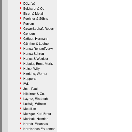
Dölz, W.
Eckhardt & Co
Eisen & Metall
Fechner & Söhne
Ferrum
Gewerkschaft Robert
Gondert
Gröger, Hermann
Günther & Lochte
Hansa Rohstoffverw.
Hansa Schrott
Harjes & Weckler
Hebeler, Ernst-Moritz
Heine, Willy
Hinrichs, Werner
Huppertz
IWK
Jost, Paul
Klöckner & Co.
Layritz, Elisabeth
Ludwig, Wilhelm
Metallum
Metzger, Karl-Ernst
Morlock, Heinrich
Norddt. Eisenbau
Nordisches Erzkontor