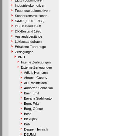
ELNA-Lokomotiven
Industrielokomotiven
Feuerlose Lokomotiven
Sonderkonstruktionen
SAAR (1920 - 1935)
DB-Bestand 1968
DR-Bestand 1970
Auslandsbestände
Lokbestandslisten
Erhaltene Fahrzeuge
Zerlegungen
BRD
Interne Zerlegungen
Externe Zerlegungen
Adloff, Hermann
Ahrens, Gustav
Alu Rheinfelden
Andorfer, Sebastian
Baer, Emil
Bavaria Stahlkontor
Berg, Fritz
Berg, Günter
Best
Biskupek
Bub
Deppe, Heinrich
DEUMU