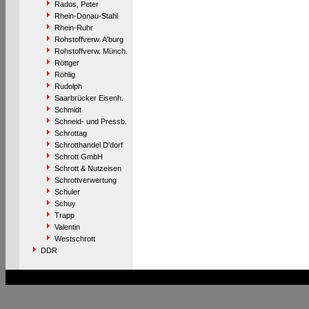
Rados, Peter
Rhein-Donau-Stahl
Rhein-Ruhr
Rohstoffverw. A'burg
Rohstoffverw. Münch.
Röttger
Röhlig
Rudolph
Saarbrücker Eisenh.
Schmidt
Schneid- und Pressb.
Schrottag
Schrotthandel D'dorf
Schrott GmbH
Schrott & Nutzeisen
Schrottverwertung
Schuler
Schuy
Trapp
Valentin
Westschrott
DDR