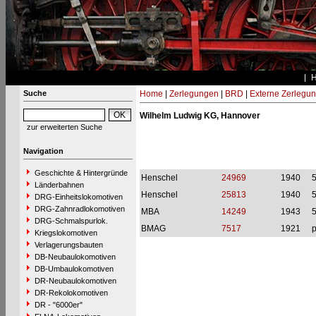
Suche
Home
|
Zerlegungen
|
BRD
|
Externe Zerlegu
Wilhelm Ludwig KG, Hannover
zur erweiterten Suche
Navigation
Geschichte & Hintergründe
Henschel
24969
1940
Länderbahnen
Henschel
25813
1940
DRG-Einheitslokomotiven
DRG-Zahnradlokomotiven
MBA
14249
1943
DRG-Schmalspurlok.
BMAG
7517
1921
p
Kriegslokomotiven
Verlagerungsbauten
DB-Neubaulokomotiven
DB-Umbaulokomotiven
DR-Neubaulokomotiven
DR-Rekolokomotiven
DR - "6000er"