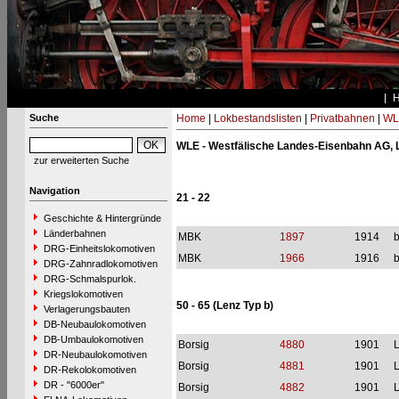
Suche
Home
|
Lokbestandslisten
|
Privatbahnen
|
WL
WLE - Westfälische Landes-Eisenbahn AG, L
zur erweiterten Suche
Navigation
21 - 22
Geschichte & Hintergründe
Länderbahnen
MBK
1897
1914
b
DRG-Einheitslokomotiven
MBK
1966
1916
b
DRG-Zahnradlokomotiven
DRG-Schmalspurlok.
Kriegslokomotiven
50 - 65 (Lenz Typ b)
Verlagerungsbauten
DB-Neubaulokomotiven
DB-Umbaulokomotiven
Borsig
4880
1901
L
DR-Neubaulokomotiven
Borsig
4881
1901
L
DR-Rekolokomotiven
DR - "6000er"
Borsig
4882
1901
L