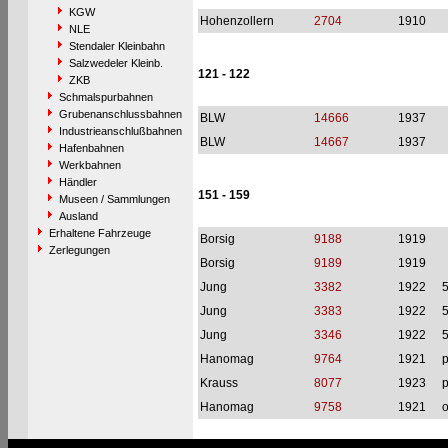
KGW
Hohenzollern
2704
1910
NLE
Stendaler Kleinbahn
Salzwedeler Kleinb.
121 - 122
ZKB
Schmalspurbahnen
Grubenanschlussbahnen
BLW
14666
1937
Industrieanschlußbahnen
BLW
14667
1937
Hafenbahnen
Werkbahnen
Händler
151 - 159
Museen / Sammlungen
Ausland
Erhaltene Fahrzeuge
Borsig
9188
1919
Zerlegungen
Borsig
9189
1919
Jung
3382
1922
Jung
3383
1922
Jung
3346
1922
Hanomag
9764
1921
p
Krauss
8077
1923
p
Hanomag
9758
1921
o