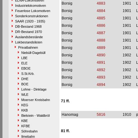
ELNA-Lokomotiven
Borsig
4883
1901
L
Industrielokomotiven
Borsig
4884
1901
L
Feuerlose Lokomotiven
Sonderkonstruktionen
Borsig
4885
1901
L
SAAR (1920 - 1935)
Borsig
4886
1901
L
DB-Bestand 1968
DR-Bestand 1970
Borsig
4887
1901
L
Auslandsbestände
Borsig
4888
1901
L
Lokbestandslisten
Privatbahnen
Borsig
4889
1901
L
Niebüll-Dagebüll
Borsig
4890
1902
L
LBE
Borsig
4891
1902
L
ELE
EBOE
Borsig
4892
1902
L
S.St.Krb.
Borsig
4893
1902
L
DHE
BOE
Borsig
4894
1902
L
Lohne - Dinklage
WLE
Moerser Kreisbahn
71 ff.
KEG
KKB
Hanomag
5816
1910
p
Bielstein - Waldbröl
KBE
KFBE
81 ff.
Söhrebahn
Ilmebahn