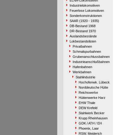
ELNA-Lokomotiven
Industrielokomotiven
Feuerlose Lokomotiven
Sonderkonstruktionen
SAAR (1920 - 1935)
DB-Bestand 1968
DR-Bestand 1970
Auslandsbestände
Lokbestandslisten
Privatbahnen
Schmalspurbahnen
Grubenanschlussbahnen
Industrieanschlußbahnen
Hafenbahnen
Werkbahnen
Stahlindustrie
Hochofenwk. Lübeck
Norddeutsche Hütte
Reichswerke
Hüttenwerke Harz
EHW Thale
DEW Krefeld
Stahlwerk Becker
Krupp Rheinhausen
GDK / ATH / EH
Phoenix, Laar
RSW, Meiderich