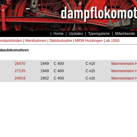
Home
Updates
Typengalerie
Mitwirkende
estandslisten
|
Werkbahnen
|
Stahlindustrie
|
MRW Huckingen
|
ab 1950
eubaulokomotiven
26470
1949
C 400
C-n2t
Mannesmann Hü
27135
1949
C 400
C-n2t
Mannesmann Hü
24919
1952
C 400
C-n2t
Mannesmann Hü