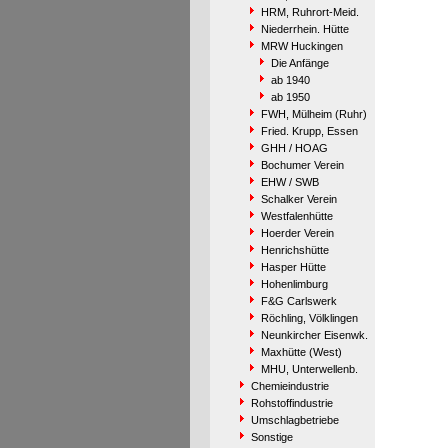
HRM, Ruhrort-Meid.
Niederrhein. Hütte
MRW Huckingen
Die Anfänge
ab 1940
ab 1950
FWH, Mülheim (Ruhr)
Fried. Krupp, Essen
GHH / HOAG
Bochumer Verein
EHW / SWB
Schalker Verein
Westfalenhütte
Hoerder Verein
Henrichshütte
Hasper Hütte
Hohenlimburg
F&G Carlswerk
Röchling, Völklingen
Neunkircher Eisenwk.
Maxhütte (West)
MHU, Unterwellenb.
Chemieindustrie
Rohstoffindustrie
Umschlagbetriebe
Sonstige