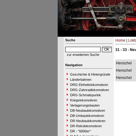
Suche
Home
|
Lokb
31 - 33 - N
zur erweiterten Suche
Henschel
Navigation
Henschel
Geschichte & Hintergründe
Henschel
Länderbahnen
DRG-Einheitslokomotiven
DRG-Zahnradlokomotiven
DRG-Schmalspurlok.
Kriegslokomotiven
Verlagerungsbauten
DB-Neubaulokomotiven
DB-Umbaulokomotiven
DR-Neubaulokomotiven
DR-Rekolokomotiven
DR - "6000er"