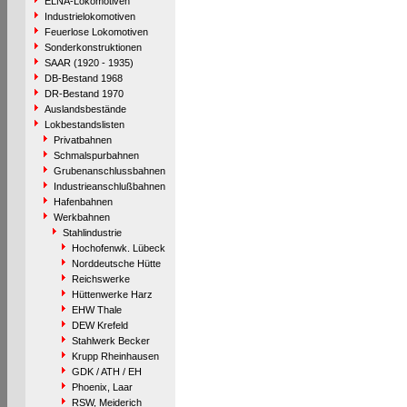
ELNA-Lokomotiven
Industrielokomotiven
Feuerlose Lokomotiven
Sonderkonstruktionen
SAAR (1920 - 1935)
DB-Bestand 1968
DR-Bestand 1970
Auslandsbestände
Lokbestandslisten
Privatbahnen
Schmalspurbahnen
Grubenanschlussbahnen
Industrieanschlußbahnen
Hafenbahnen
Werkbahnen
Stahlindustrie
Hochofenwk. Lübeck
Norddeutsche Hütte
Reichswerke
Hüttenwerke Harz
EHW Thale
DEW Krefeld
Stahlwerk Becker
Krupp Rheinhausen
GDK / ATH / EH
Phoenix, Laar
RSW, Meiderich