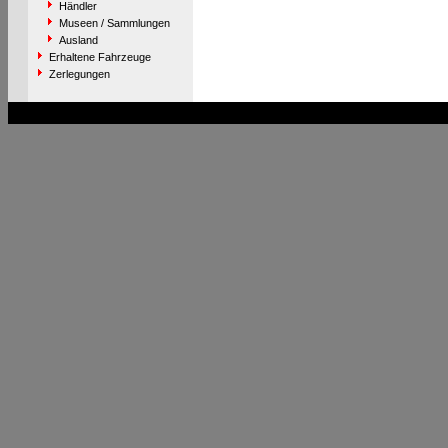
Händler
Museen / Sammlungen
Ausland
Erhaltene Fahrzeuge
Zerlegungen