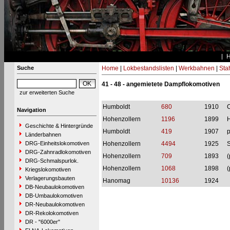
Suche
Home
|
Lokbestandslisten
|
Werkbahnen
|
Stah
41 - 48 - angemietete Dampflokomotiven
zur erweiterten Suche
Humboldt
680
1910
C
Navigation
Hohenzollern
1196
1899
H
Geschichte & Hintergründe
Humboldt
419
1907
p
Länderbahnen
DRG-Einheitslokomotiven
Hohenzollern
4494
1925
S
DRG-Zahnradlokomotiven
Hohenzollern
709
1893
(
DRG-Schmalspurlok.
Hohenzollern
1068
1898
(
Kriegslokomotiven
Verlagerungsbauten
Hanomag
10136
1924
DB-Neubaulokomotiven
DB-Umbaulokomotiven
DR-Neubaulokomotiven
DR-Rekolokomotiven
DR - "6000er"