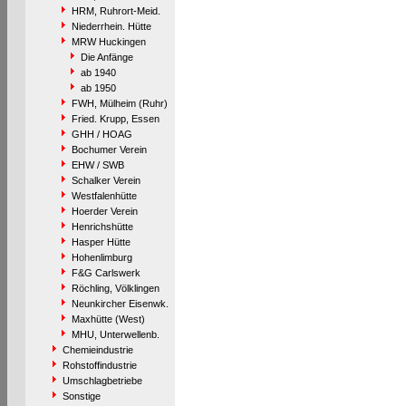
HRM, Ruhrort-Meid.
Niederrhein. Hütte
MRW Huckingen
Die Anfänge
ab 1940
ab 1950
FWH, Mülheim (Ruhr)
Fried. Krupp, Essen
GHH / HOAG
Bochumer Verein
EHW / SWB
Schalker Verein
Westfalenhütte
Hoerder Verein
Henrichshütte
Hasper Hütte
Hohenlimburg
F&G Carlswerk
Röchling, Völklingen
Neunkircher Eisenwk.
Maxhütte (West)
MHU, Unterwellenb.
Chemieindustrie
Rohstoffindustrie
Umschlagbetriebe
Sonstige