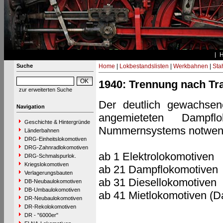
Suche
Home
|
Lokbestandslisten
|
Werkbahnen
|
Stah
1940: Trennung nach Tra
zur erweiterten Suche
Der deutlich gewachsen
Navigation
angemieteten Dampfl
Geschichte & Hintergründe
Nummernsystems notwendig
Länderbahnen
DRG-Einheitslokomotiven
DRG-Zahnradlokomotiven
ab 1 Elektrolokomotiven
DRG-Schmalspurlok.
Kriegslokomotiven
ab 21 Dampflokomotiven
Verlagerungsbauten
ab 31 Diesellokomotiven
DB-Neubaulokomotiven
DB-Umbaulokomotiven
ab 41 Mietlokomotiven (D
DR-Neubaulokomotiven
DR-Rekolokomotiven
DR - "6000er"