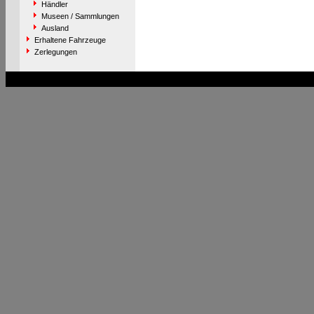
Händler
Museen / Sammlungen
Ausland
Erhaltene Fahrzeuge
Zerlegungen