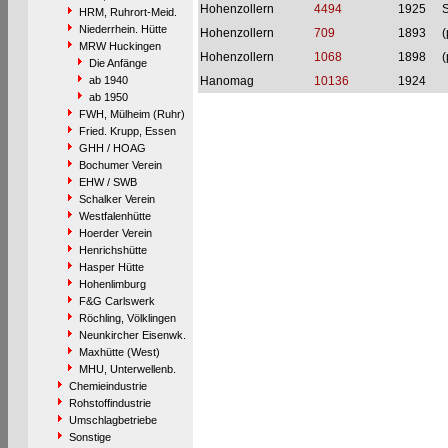
Hohenzollern
4494
1925
S
HRM, Ruhrort-Meid.
Niederrhein. Hütte
Hohenzollern
709
1893
(
MRW Huckingen
Hohenzollern
1068
1898
(
Die Anfänge
ab 1940
Hanomag
10136
1924
ab 1950
FWH, Mülheim (Ruhr)
Fried. Krupp, Essen
GHH / HOAG
Bochumer Verein
EHW / SWB
Schalker Verein
Westfalenhütte
Hoerder Verein
Henrichshütte
Hasper Hütte
Hohenlimburg
F&G Carlswerk
Röchling, Völklingen
Neunkircher Eisenwk.
Maxhütte (West)
MHU, Unterwellenb.
Chemieindustrie
Rohstoffindustrie
Umschlagbetriebe
Sonstige