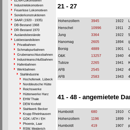
ELNA-Lokomotiven
21 - 27
Industrielokomotiven
Feuerlose Lokomotiven
Sonderkonstruktionen
SAAR (1920 - 1935)
Hohenzollern
3945
1922
L
DB-Bestand 1968
Henschel
10996
1911
Z
DR-Bestand 1970
Jung
3364
1922
Auslandsbestände
Lokbestandslisten
Hanomag
2605
1894
(
Privatbahnen
Borsig
4889
1901
L
Schmalspurbahnen
Grubenanschlussbahnen
O&K
13257
1940
Industrieanschlußbahnen
Tubize
2265
1941
Hafenbahnen
Werkbahnen
AFB
2545
1942
Stahlindustrie
AFB
2583
1943
Hochofenwk. Lübeck
Norddeutsche Hütte
Reichswerke
Hüttenwerke Harz
41 - 48 - angemietete D
EHW Thale
DEW Krefeld
Stahlwerk Becker
Humboldt
680
1910
C
Krupp Rheinhausen
Hohenzollern
1196
1899
H
GDK / ATH / EH
Phoenix, Laar
Humboldt
419
1907
p
RSW, Meiderich