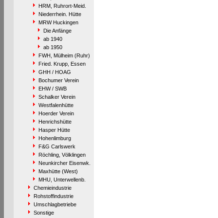
HRM, Ruhrort-Meid.
Niederrhein. Hütte
MRW Huckingen
Die Anfänge
ab 1940
ab 1950
FWH, Mülheim (Ruhr)
Fried. Krupp, Essen
GHH / HOAG
Bochumer Verein
EHW / SWB
Schalker Verein
Westfalenhütte
Hoerder Verein
Henrichshütte
Hasper Hütte
Hohenlimburg
F&G Carlswerk
Röchling, Völklingen
Neunkircher Eisenwk.
Maxhütte (West)
MHU, Unterwellenb.
Chemieindustrie
Rohstoffindustrie
Umschlagbetriebe
Sonstige