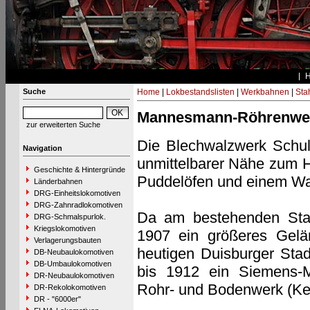
Suche
Home
|
Lokbestandslisten
|
Werkbahnen
|
Stah
Mannesmann-Röhrenwer
zur erweiterten Suche
Die Blechwalzwerk Schul
Navigation
unmittelbarer Nähe zum H
Geschichte & Hintergründe
Puddelöfen und einem Wa
Länderbahnen
DRG-Einheitslokomotiven
DRG-Zahnradlokomotiven
Da am bestehenden Stan
DRG-Schmalspurlok.
Kriegslokomotiven
1907 ein größeres Gelä
Verlagerungsbauten
heutigen Duisburger Stad
DB-Neubaulokomotiven
DB-Umbaulokomotiven
bis 1912 ein Siemens-M
DR-Neubaulokomotiven
Rohr- und Bodenwerk (Ke
DR-Rekolokomotiven
DR - "6000er"