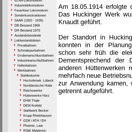
ELNA-Lokomotiven
Am 18.05.1914 erfolgte
Industrielokomotiven
Feuerlose Lokomotiven
Das Huckinger Werk wurd
Sonderkonstruktionen
Knaudt geführt.
SAAR (1920 - 1935)
DB-Bestand 1968
DR-Bestand 1970
Auslandsbestände
Der Standort in Hucking
Lokbestandslisten
konnten in der Planungs
Privatbahnen
Schmalspurbahnen
schon sehr früh die elek
Grubenanschlussbahnen
Dementsprechend der D
Industrieanschlußbahnen
Hafenbahnen
anderen Hüttenwerken r
Werkbahnen
mehrfach neue Betriebs
Stahlindustrie
Hochofenwk. Lübeck
zur Anwendung kamen, 
Norddeutsche Hütte
getrennt aufgeführt.
Reichswerke
Hüttenwerke Harz
EHW Thale
DEW Krefeld
Stahlwerk Becker
Krupp Rheinhausen
GDK / ATH / EH
Phoenix, Laar
RSW, Meiderich