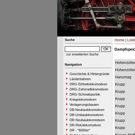
Suche
Home
|
Lokb
Dampfspeic
zur erweiterten Suche
Hohenzolle
Navigation
Hohenzolle
Geschichte & Hintergründe
Hanomag
Länderbahnen
DRG-Einheitslokomotiven
Krupp
DRG-Zahnradlokomotiven
Krupp
DRG-Schmalspurlok.
Krupp
Kriegslokomotiven
Verlagerungsbauten
Krupp
DB-Neubaulokomotiven
Krupp
DB-Umbaulokomotiven
DR-Neubaulokomotiven
Krupp
DR-Rekolokomotiven
Krupp
DR - "6000er"