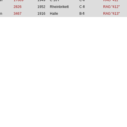
ei
17609
1949
C 16 F
C-fl
RAG "411"
2826
1952
Rheinbrikett
C-fl
RAG "412"
rn
3467
1916
Halle
B-fl
RAG "413"