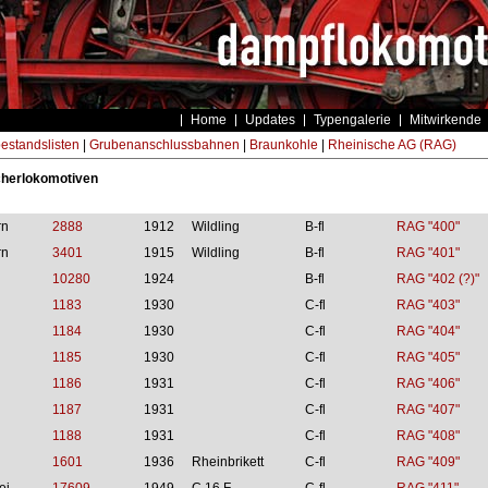
Home
Updates
Typengalerie
Mitwirkende
estandslisten
|
Grubenanschlussbahnen
|
Braunkohle
|
Rheinische AG (RAG)
herlokomotiven
rn
2888
1912
Wildling
B-fl
RAG "400"
rn
3401
1915
Wildling
B-fl
RAG "401"
10280
1924
B-fl
RAG "402 (?)"
1183
1930
C-fl
RAG "403"
1184
1930
C-fl
RAG "404"
1185
1930
C-fl
RAG "405"
1186
1931
C-fl
RAG "406"
1187
1931
C-fl
RAG "407"
1188
1931
C-fl
RAG "408"
1601
1936
Rheinbrikett
C-fl
RAG "409"