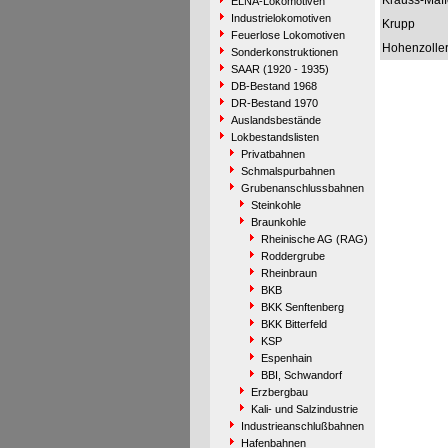
Krauss-Maff
ELNA-Lokomotiven
Industrielokomotiven
Krupp
Feuerlose Lokomotiven
Hohenzolle
Sonderkonstruktionen
SAAR (1920 - 1935)
DB-Bestand 1968
DR-Bestand 1970
Auslandsbestände
Lokbestandslisten
Privatbahnen
Schmalspurbahnen
Grubenanschlussbahnen
Steinkohle
Braunkohle
Rheinische AG (RAG)
Roddergrube
Rheinbraun
BKB
BKK Senftenberg
BKK Bitterfeld
KSP
Espenhain
BBI, Schwandorf
Erzbergbau
Kali- und Salzindustrie
Industrieanschlußbahnen
Hafenbahnen