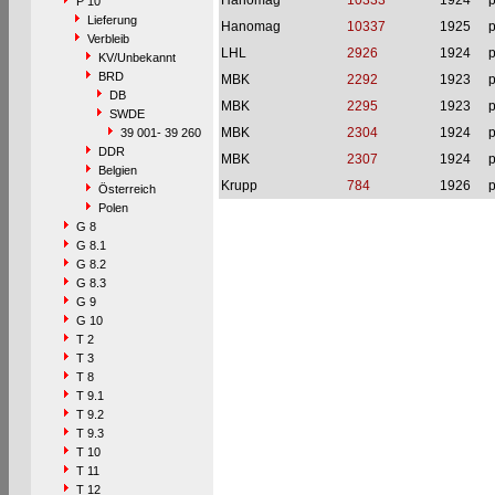
Hanomag
10333
1924
p
P 10
Lieferung
Hanomag
10337
1925
p
Verbleib
LHL
2926
1924
p
KV/Unbekannt
BRD
MBK
2292
1923
p
DB
MBK
2295
1923
p
SWDE
MBK
2304
1924
p
39 001- 39 260
DDR
MBK
2307
1924
p
Belgien
Krupp
784
1926
p
Österreich
Polen
G 8
G 8.1
G 8.2
G 8.3
G 9
G 10
T 2
T 3
T 8
T 9.1
T 9.2
T 9.3
T 10
T 11
T 12