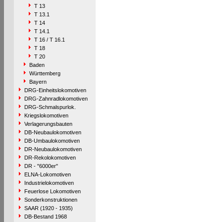
T 13
T 13.1
T 14
T 14.1
T 16 / T 16.1
T 18
T 20
Baden
Württemberg
Bayern
DRG-Einheitslokomotiven
DRG-Zahnradlokomotiven
DRG-Schmalspurlok.
Kriegslokomotiven
Verlagerungsbauten
DB-Neubaulokomotiven
DB-Umbaulokomotiven
DR-Neubaulokomotiven
DR-Rekolokomotiven
DR - "6000er"
ELNA-Lokomotiven
Industrielokomotiven
Feuerlose Lokomotiven
Sonderkonstruktionen
SAAR (1920 - 1935)
DB-Bestand 1968