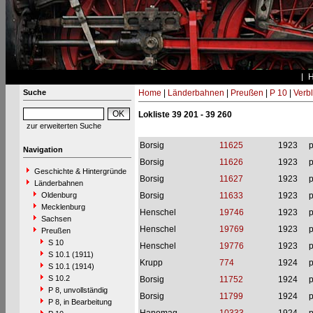
Suche
Home
|
Länderbahnen
|
Preußen
|
P 10
|
Verbl
Lokliste 39 201 - 39 260
zur erweiterten Suche
Borsig
11625
1923
p
Navigation
Borsig
11626
1923
p
Geschichte & Hintergründe
Borsig
11627
1923
p
Länderbahnen
Oldenburg
Borsig
11633
1923
p
Mecklenburg
Henschel
19746
1923
p
Sachsen
Henschel
19769
1923
p
Preußen
S 10
Henschel
19776
1923
p
S 10.1 (1911)
Krupp
774
1924
p
S 10.1 (1914)
S 10.2
Borsig
11752
1924
p
P 8, unvollständig
Borsig
11799
1924
p
P 8, in Bearbeitung