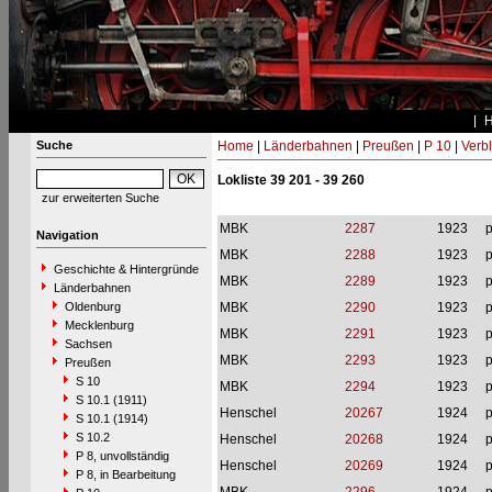
Suche
Home
|
Länderbahnen
|
Preußen
|
P 10
|
Verbl
Lokliste 39 201 - 39 260
zur erweiterten Suche
MBK
2287
1923
p
Navigation
MBK
2288
1923
p
Geschichte & Hintergründe
MBK
2289
1923
p
Länderbahnen
Oldenburg
MBK
2290
1923
p
Mecklenburg
MBK
2291
1923
p
Sachsen
MBK
2293
1923
p
Preußen
S 10
MBK
2294
1923
p
S 10.1 (1911)
Henschel
20267
1924
p
S 10.1 (1914)
S 10.2
Henschel
20268
1924
p
P 8, unvollständig
Henschel
20269
1924
p
P 8, in Bearbeitung