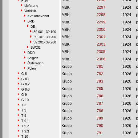
MBK
2296
1924
p
P 10
Lieferung
MBK
2297
1924
p
Verbleib
MBK
2298
1924
p
KV/Unbekannt
BRD
MBK
2299
1924
p
DB
MBK
2300
1924
p
39 001- 39 100
MBK
2301
1924
p
39 101- 39 200
39 201- 39 260
MBK
2303
1924
p
SWDE
MBK
2305
1924
p
DDR
Belgien
MBK
2308
1924
p
Österreich
Krupp
781
1926
p
Polen
G 8
Krupp
782
1926
p
G 8.1
Krupp
783
1926
p
G 8.2
Krupp
785
1926
p
G 8.3
G 9
Krupp
786
1926
p
G 10
Krupp
787
1926
p
T 2
T 3
Krupp
788
1926
p
T 8
Krupp
789
1926
p
T 9.1
Krupp
790
1926
p
T 9.2
T 9.3
Krupp
791
1926
p
T 10