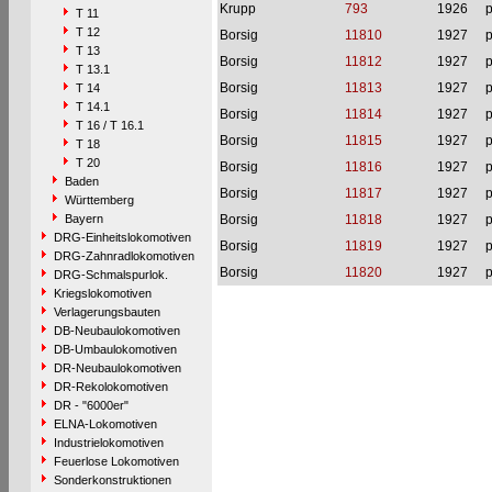
Krupp
793
1926
p
T 11
T 12
Borsig
11810
1927
p
T 13
Borsig
11812
1927
p
T 13.1
Borsig
11813
1927
p
T 14
T 14.1
Borsig
11814
1927
p
T 16 / T 16.1
Borsig
11815
1927
p
T 18
T 20
Borsig
11816
1927
p
Baden
Borsig
11817
1927
p
Württemberg
Bayern
Borsig
11818
1927
p
DRG-Einheitslokomotiven
Borsig
11819
1927
p
DRG-Zahnradlokomotiven
Borsig
11820
1927
p
DRG-Schmalspurlok.
Kriegslokomotiven
Verlagerungsbauten
DB-Neubaulokomotiven
DB-Umbaulokomotiven
DR-Neubaulokomotiven
DR-Rekolokomotiven
DR - "6000er"
ELNA-Lokomotiven
Industrielokomotiven
Feuerlose Lokomotiven
Sonderkonstruktionen