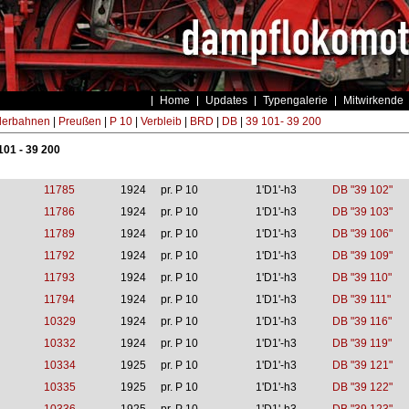
Home
Updates
Typengalerie
Mitwirkende
derbahnen
|
Preußen
|
P 10
|
Verbleib
|
BRD
|
DB
|
39 101- 39 200
101 - 39 200
11785
1924
pr. P 10
1'D1'-h3
DB "39 102"
11786
1924
pr. P 10
1'D1'-h3
DB "39 103"
11789
1924
pr. P 10
1'D1'-h3
DB "39 106"
11792
1924
pr. P 10
1'D1'-h3
DB "39 109"
11793
1924
pr. P 10
1'D1'-h3
DB "39 110"
11794
1924
pr. P 10
1'D1'-h3
DB "39 111"
10329
1924
pr. P 10
1'D1'-h3
DB "39 116"
10332
1924
pr. P 10
1'D1'-h3
DB "39 119"
10334
1925
pr. P 10
1'D1'-h3
DB "39 121"
10335
1925
pr. P 10
1'D1'-h3
DB "39 122"