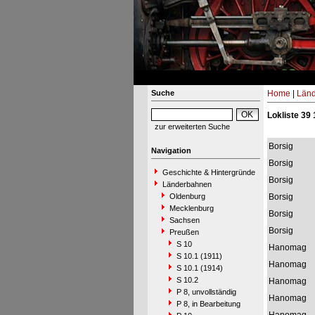
Suche
Home
|
Län
Lokliste 39 
zur erweiterten Suche
Borsig
Navigation
Borsig
Geschichte & Hintergründe
Borsig
Länderbahnen
Oldenburg
Borsig
Mecklenburg
Borsig
Sachsen
Borsig
Preußen
S 10
Hanomag
S 10.1 (1911)
Hanomag
S 10.1 (1914)
S 10.2
Hanomag
P 8, unvollständig
Hanomag
P 8, in Bearbeitung