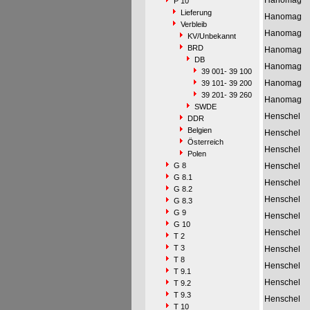
Hanomag
P 10
Lieferung
Hanomag
Verbleib
Hanomag
KV/Unbekannt
BRD
Hanomag
DB
Hanomag
39 001- 39 100
Hanomag
39 101- 39 200
39 201- 39 260
Hanomag
SWDE
Henschel
DDR
Belgien
Henschel
Österreich
Henschel
Polen
G 8
Henschel
G 8.1
Henschel
G 8.2
Henschel
G 8.3
G 9
Henschel
G 10
Henschel
T 2
T 3
Henschel
T 8
Henschel
T 9.1
Henschel
T 9.2
T 9.3
Henschel
T 10