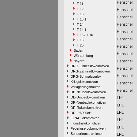
Henschel
T 11
T 12
Henschel
T 13
Henschel
T 13.1
Henschel
T 14
T 14.1
Henschel
T 16 / T 16.1
Henschel
T 18
T 20
Henschel
Baden
Henschel
Württemberg
Bayern
Henschel
DRG-Einheitslokomotiven
Henschel
DRG-Zahnradlokomotiven
Henschel
DRG-Schmalspurlok.
Kriegslokomotiven
Henschel
Verlagerungsbauten
Henschel
DB-Neubaulokomotiven
DB-Umbaulokomotiven
LHL
DR-Neubaulokomotiven
LHL
DR-Rekolokomotiven
LHL
DR - "6000er"
ELNA-Lokomotiven
LHL
Industrielokomotiven
LHL
Feuerlose Lokomotiven
Sonderkonstruktionen
LHL