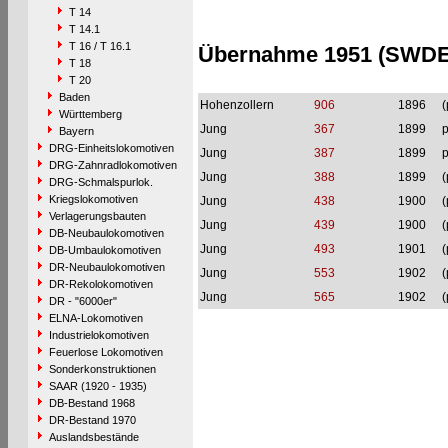
T 14
T 14.1
T 16 / T 16.1
Übernahme 1951 (SWDE
T 18
T 20
Baden
Hohenzollern
906
1896
(
Württemberg
Jung
367
1899
p
Bayern
DRG-Einheitslokomotiven
Jung
387
1899
p
DRG-Zahnradlokomotiven
Jung
388
1899
(
DRG-Schmalspurlok.
Kriegslokomotiven
Jung
438
1900
(
Verlagerungsbauten
Jung
439
1900
(
DB-Neubaulokomotiven
Jung
493
1901
(
DB-Umbaulokomotiven
DR-Neubaulokomotiven
Jung
553
1902
(
DR-Rekolokomotiven
Jung
565
1902
(
DR - "6000er"
ELNA-Lokomotiven
Industrielokomotiven
Feuerlose Lokomotiven
Sonderkonstruktionen
SAAR (1920 - 1935)
DB-Bestand 1968
DR-Bestand 1970
Auslandsbestände