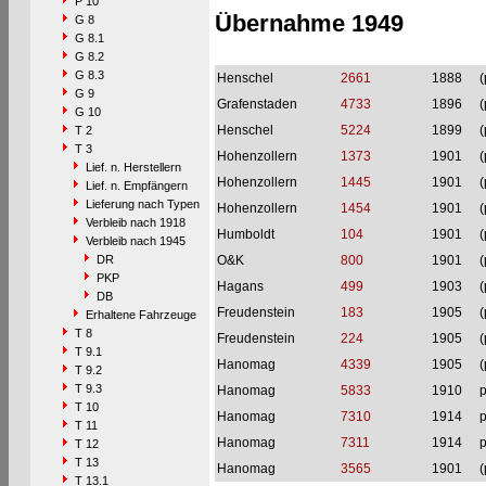
P 10
Übernahme 1949
G 8
G 8.1
G 8.2
G 8.3
Henschel
2661
1888
(
G 9
Grafenstaden
4733
1896
(
G 10
Henschel
5224
1899
(
T 2
T 3
Hohenzollern
1373
1901
(
Lief. n. Herstellern
Hohenzollern
1445
1901
(
Lief. n. Empfängern
Lieferung nach Typen
Hohenzollern
1454
1901
(
Verbleib nach 1918
Humboldt
104
1901
(
Verbleib nach 1945
DR
O&K
800
1901
(
PKP
Hagans
499
1903
(
DB
Freudenstein
183
1905
(
Erhaltene Fahrzeuge
T 8
Freudenstein
224
1905
(
T 9.1
Hanomag
4339
1905
(
T 9.2
T 9.3
Hanomag
5833
1910
p
T 10
Hanomag
7310
1914
p
T 11
Hanomag
7311
1914
p
T 12
T 13
Hanomag
3565
1901
(
T 13.1