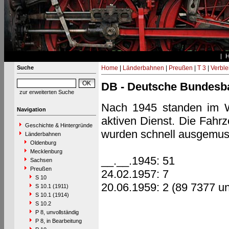
Suche
Home
|
Länderbahnen
|
Preußen
|
T 3
|
Verble
DB - Deutsche Bundesb
zur erweiterten Suche
Nach 1945 standen im W
Navigation
aktiven Dienst. Die Fahrz
Geschichte & Hintergründe
wurden schnell ausgemust
Länderbahnen
Oldenburg
Mecklenburg
__.__.1945: 51
Sachsen
Preußen
24.02.1957: 7
S 10
20.06.1959: 2 (89 7377 u
S 10.1 (1911)
S 10.1 (1914)
S 10.2
P 8, unvollständig
P 8, in Bearbeitung