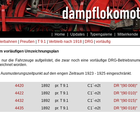
Home
Updates
Typengalerie
Mitwirkende
derbahnen
|
Preußen
|
T 9.1
|
Verbleib nach 1918
|
DRG
|
vorläufig
im vorläufigen Umzeichnungsplan
 nur die Fahrzeuge aufgelistet, die zwar noch eine vorläufige DRG-Betriebsnumme
ichnet worden.
r Ausmusterungszeitpunkt auf den engen Zeitraum 1923 - 1925 eingeschränkt.
4420
1892
pr. T 9.1
C1´-n2t
DR "(90 008)"
4422
1892
pr. T 9.1
C1´-n2t
DR "(90 010)"
4432
1892
pr. T 9.1
C1´-n2t
DR "(90 015)"
4435
1892
pr. T 9.1
C1´-n2t
DR "(90 018)"