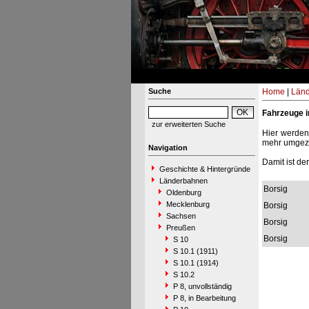
Suche
Home
|
Län
Fahrzeuge 
zur erweiterten Suche
Hier werden
mehr umgeze
Navigation
Damit ist de
Geschichte & Hintergründe
Länderbahnen
Borsig
Oldenburg
Mecklenburg
Borsig
Sachsen
Borsig
Preußen
Borsig
S 10
S 10.1 (1911)
S 10.1 (1914)
S 10.2
P 8, unvollständig
P 8, in Bearbeitung