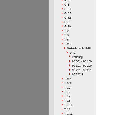
P 10
G 8
G 8.1
G 8.2
G 8.3
G 9
G 10
T 2
T 3
T 8
T 9.1
Verbleib nach 1918
DRG
vorläufig
90 001 - 90 100
90 101 - 90 200
90 201 - 90 231
90 232 ff
T 9.2
T 9.3
T 10
T 11
T 12
T 13
T 13.1
T 14
T 14.1