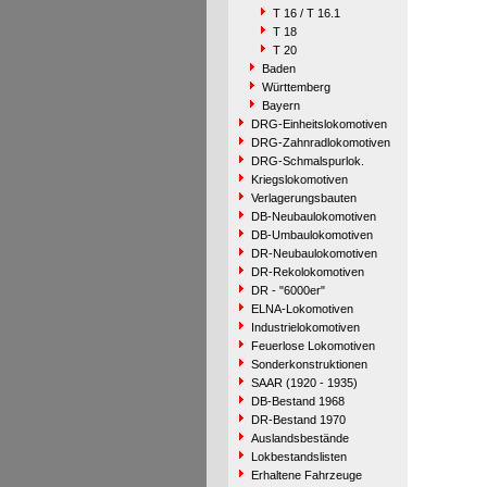
T 16 / T 16.1
T 18
T 20
Baden
Württemberg
Bayern
DRG-Einheitslokomotiven
DRG-Zahnradlokomotiven
DRG-Schmalspurlok.
Kriegslokomotiven
Verlagerungsbauten
DB-Neubaulokomotiven
DB-Umbaulokomotiven
DR-Neubaulokomotiven
DR-Rekolokomotiven
DR - "6000er"
ELNA-Lokomotiven
Industrielokomotiven
Feuerlose Lokomotiven
Sonderkonstruktionen
SAAR (1920 - 1935)
DB-Bestand 1968
DR-Bestand 1970
Auslandsbestände
Lokbestandslisten
Erhaltene Fahrzeuge