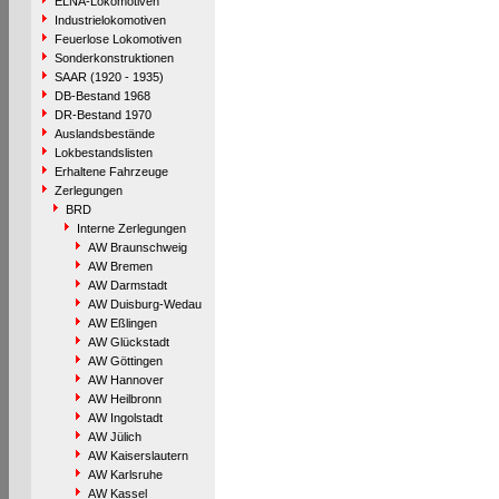
ELNA-Lokomotiven
Industrielokomotiven
Feuerlose Lokomotiven
Sonderkonstruktionen
SAAR (1920 - 1935)
DB-Bestand 1968
DR-Bestand 1970
Auslandsbestände
Lokbestandslisten
Erhaltene Fahrzeuge
Zerlegungen
BRD
Interne Zerlegungen
AW Braunschweig
AW Bremen
AW Darmstadt
AW Duisburg-Wedau
AW Eßlingen
AW Glückstadt
AW Göttingen
AW Hannover
AW Heilbronn
AW Ingolstadt
AW Jülich
AW Kaiserslautern
AW Karlsruhe
AW Kassel