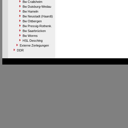
Bw Crailsheim
Bw Duisburg-Wedau
Bw Hameln
Bw Neustadt (Haardt)
Bw Ottbergen
Bw Pressig-Rothenk.
Bw Saarbrücken
Bw Worms
HSL Desching
Externe Zerlegungen
DDR