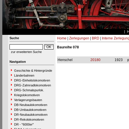
Suche
Home
|
Zerlegungen
|
BRD
|
Interne Zerlegun
Baureihe 078
zur erweiterten Suche
Henschel
20180
1923
p
Navigation
Geschichte & Hintergründe
Länderbahnen
DRG-Einheitslokomotiven
DRG-Zahnradlokomotiven
DRG-Schmalspurlok.
Kriegslokomotiven
Verlagerungsbauten
DB-Neubaulokomotiven
DB-Umbaulokomotiven
DR-Neubaulokomotiven
DR-Rekolokomotiven
DR - "6000er"