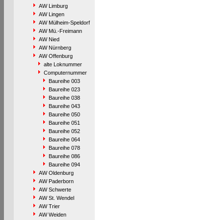
AW Limburg
AW Lingen
AW Mülheim-Speldorf
AW Mü.-Freimann
AW Nied
AW Nürnberg
AW Offenburg
alte Loknummer
Computernummer
Baureihe 003
Baureihe 023
Baureihe 038
Baureihe 043
Baureihe 050
Baureihe 051
Baureihe 052
Baureihe 064
Baureihe 078
Baureihe 086
Baureihe 094
AW Oldenburg
AW Paderborn
AW Schwerte
AW St. Wendel
AW Trier
AW Weiden