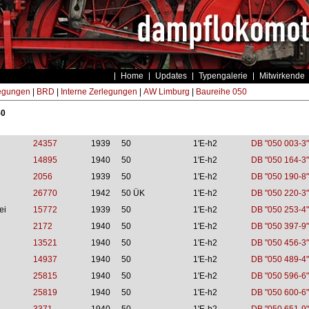
Home
Updates
Typengalerie
Mitwirkende
egungen
|
BRD
|
Interne Zerlegungen
|
AW Limburg
|
Baureihe 050
50
24357
1939
50
1'E-h2
DB "050 003-3"
14895
1940
50
1'E-h2
DB "050 164-3"
2056
1939
50
1'E-h2
DB "050 190-8"
26770
1942
50 ÜK
1'E-h2
DB "050 220-3"
ei
15772
1939
50
1'E-h2
DB "050 253-4"
2172
1940
50
1'E-h2
DB "050 397-9"
13521
1940
50
1'E-h2
DB "050 456-3"
14937
1940
50
1'E-h2
DB "050 489-4"
25815
1940
50
1'E-h2
DB "050 596-6"
25819
1940
50
1'E-h2
DB "050 600-6"