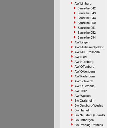
AW Limburg
Baureihe 042
Baureihe 043
Baureihe 044
Baureihe 050
Baureihe 051
Baureihe 052
Baureihe 094
AW Lingen
AW Mülheim-Speldorf
AW Mü.-Freimann
AW Nied
AW Nürnberg
AW Offenburg
AW Oldenburg
AW Paderborn
AW Schwerte
AW St. Wendel
AW Trier
AW Weiden
Bw Crailsheim
Bw Duisburg-Wedau
Bw Hameln
Bw Neustadt (Haardt)
Bw Ottbergen
Bw Pressig-Rothenk.