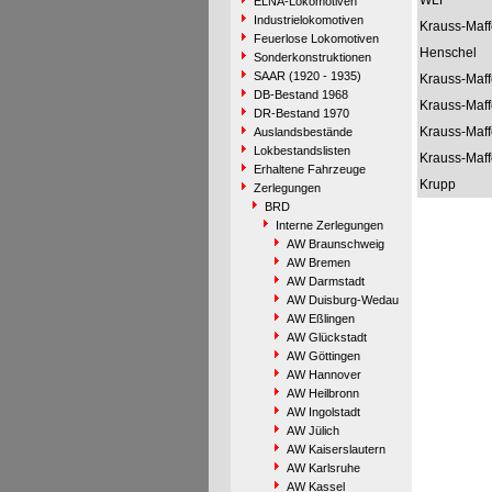
WLF
ELNA-Lokomotiven
Industrielokomotiven
Krauss-Maff
Feuerlose Lokomotiven
Henschel
Sonderkonstruktionen
SAAR (1920 - 1935)
Krauss-Maff
DB-Bestand 1968
Krauss-Maff
DR-Bestand 1970
Krauss-Maff
Auslandsbestände
Lokbestandslisten
Krauss-Maff
Erhaltene Fahrzeuge
Krupp
Zerlegungen
BRD
Interne Zerlegungen
AW Braunschweig
AW Bremen
AW Darmstadt
AW Duisburg-Wedau
AW Eßlingen
AW Glückstadt
AW Göttingen
AW Hannover
AW Heilbronn
AW Ingolstadt
AW Jülich
AW Kaiserslautern
AW Karlsruhe
AW Kassel