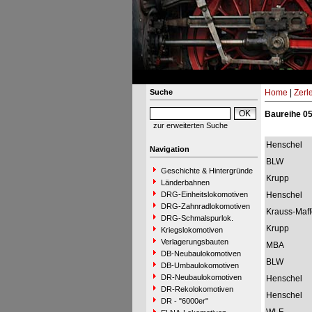
Suche
Home
|
Zerl
Baureihe 0
zur erweiterten Suche
Henschel
Navigation
BLW
Geschichte & Hintergründe
Krupp
Länderbahnen
DRG-Einheitslokomotiven
Henschel
DRG-Zahnradlokomotiven
Krauss-Maff
DRG-Schmalspurlok.
Krupp
Kriegslokomotiven
Verlagerungsbauten
MBA
DB-Neubaulokomotiven
BLW
DB-Umbaulokomotiven
DR-Neubaulokomotiven
Henschel
DR-Rekolokomotiven
Henschel
DR - "6000er"