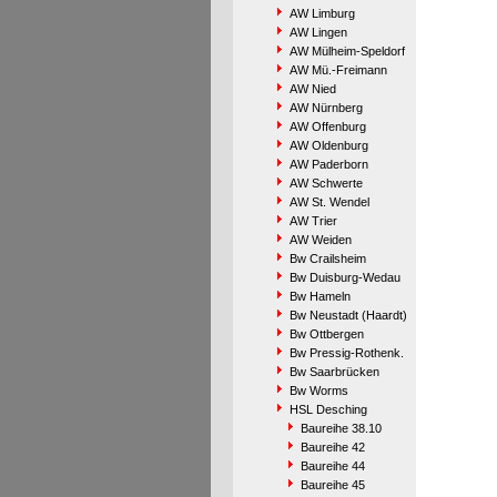
AW Limburg
AW Lingen
AW Mülheim-Speldorf
AW Mü.-Freimann
AW Nied
AW Nürnberg
AW Offenburg
AW Oldenburg
AW Paderborn
AW Schwerte
AW St. Wendel
AW Trier
AW Weiden
Bw Crailsheim
Bw Duisburg-Wedau
Bw Hameln
Bw Neustadt (Haardt)
Bw Ottbergen
Bw Pressig-Rothenk.
Bw Saarbrücken
Bw Worms
HSL Desching
Baureihe 38.10
Baureihe 42
Baureihe 44
Baureihe 45