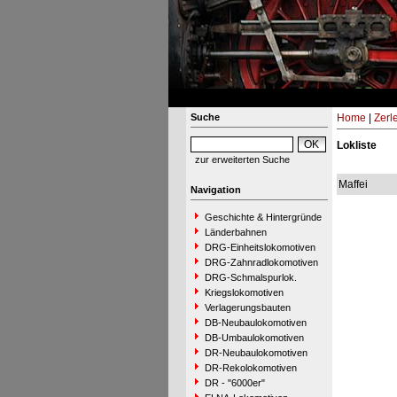
Suche
Home
|
Zerl
Lokliste
zur erweiterten Suche
Maffei
Navigation
Geschichte & Hintergründe
Länderbahnen
DRG-Einheitslokomotiven
DRG-Zahnradlokomotiven
DRG-Schmalspurlok.
Kriegslokomotiven
Verlagerungsbauten
DB-Neubaulokomotiven
DB-Umbaulokomotiven
DR-Neubaulokomotiven
DR-Rekolokomotiven
DR - "6000er"