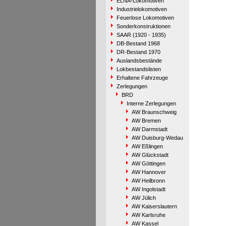
ELNA-Lokomotiven
Industrielokomotiven
Feuerlose Lokomotiven
Sonderkonstruktionen
SAAR (1920 - 1935)
DB-Bestand 1968
DR-Bestand 1970
Auslandsbestände
Lokbestandslisten
Erhaltene Fahrzeuge
Zerlegungen
BRD
Interne Zerlegungen
AW Braunschweig
AW Bremen
AW Darmstadt
AW Duisburg-Wedau
AW Eßlingen
AW Glückstadt
AW Göttingen
AW Hannover
AW Heilbronn
AW Ingolstadt
AW Jülich
AW Kaiserslautern
AW Karlsruhe
AW Kassel