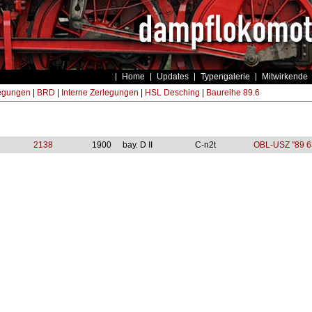
Home
Updates
Typengalerie
Mitwirkende
egungen
|
BRD
|
Interne Zerlegungen
|
HSL Desching
|
Baureihe 89.6
2138
1900
bay. D II
C-n2t
OBL-USZ "89 6