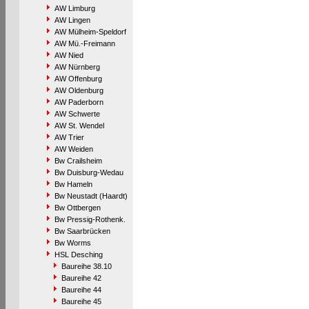
AW Limburg
AW Lingen
AW Mülheim-Speldorf
AW Mü.-Freimann
AW Nied
AW Nürnberg
AW Offenburg
AW Oldenburg
AW Paderborn
AW Schwerte
AW St. Wendel
AW Trier
AW Weiden
Bw Crailsheim
Bw Duisburg-Wedau
Bw Hameln
Bw Neustadt (Haardt)
Bw Ottbergen
Bw Pressig-Rothenk.
Bw Saarbrücken
Bw Worms
HSL Desching
Baureihe 38.10
Baureihe 42
Baureihe 44
Baureihe 45