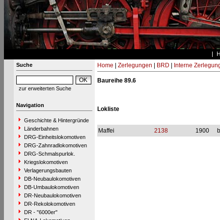
Suche
Home
|
Zerlegungen
|
BRD
|
Interne Zerlegun
Baureihe 89.6
zur erweiterten Suche
Navigation
Lokliste
Geschichte & Hintergründe
Länderbahnen
Maffei
2138
1900
b
DRG-Einheitslokomotiven
DRG-Zahnradlokomotiven
DRG-Schmalspurlok.
Kriegslokomotiven
Verlagerungsbauten
DB-Neubaulokomotiven
DB-Umbaulokomotiven
DR-Neubaulokomotiven
DR-Rekolokomotiven
DR - "6000er"