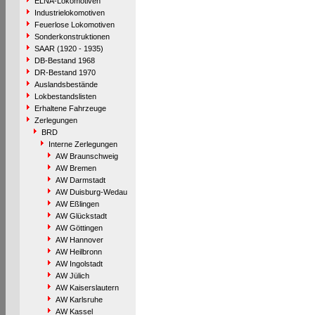
ELNA-Lokomotiven
Industrielokomotiven
Feuerlose Lokomotiven
Sonderkonstruktionen
SAAR (1920 - 1935)
DB-Bestand 1968
DR-Bestand 1970
Auslandsbestände
Lokbestandslisten
Erhaltene Fahrzeuge
Zerlegungen
BRD
Interne Zerlegungen
AW Braunschweig
AW Bremen
AW Darmstadt
AW Duisburg-Wedau
AW Eßlingen
AW Glückstadt
AW Göttingen
AW Hannover
AW Heilbronn
AW Ingolstadt
AW Jülich
AW Kaiserslautern
AW Karlsruhe
AW Kassel