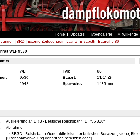
Home
Updates
Typengalerie
Mitwirkende
egungen
|
BRD
|
Externe Zerlegungen
|
Layritz, Elisabeth
|
Baureihe 86
trait WLF 9530
tamm
WLF
Typ:
86
mer:
9530
Bauart:
1'D1'-h2t
1942
Spurweite:
1435 mm
2
Auslieferung an DRB - Deutsche Reichsbahn [D] "86 810"
2
Abnahme
5
=> RBGD - Reichsbahn-Generaldirektion der britischen Besatzungszone, Bielef
[Eisenbahnverwaltung der britisch besetzten Zone]