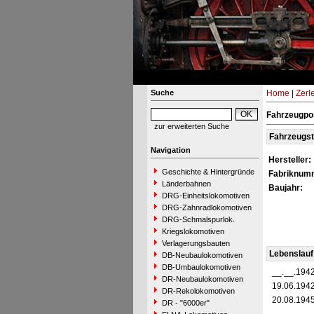
Suche
Home
|
Zerl
Fahrzeugpor
zur erweiterten Suche
Fahrzeugs
Navigation
Hersteller:
Geschichte & Hintergründe
Fabriknum
Länderbahnen
Baujahr:
DRG-Einheitslokomotiven
DRG-Zahnradlokomotiven
DRG-Schmalspurlok.
Kriegslokomotiven
Verlagerungsbauten
Lebenslauf
DB-Neubaulokomotiven
DB-Umbaulokomotiven
__.__.194
DR-Neubaulokomotiven
19.06.194
DR-Rekolokomotiven
20.08.194
DR - "6000er"