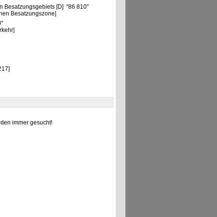
n Besatzungsgebiets [D] "86 810"
chen Besatzungszone]
0"
rkehr]
217]
den immer gesucht!