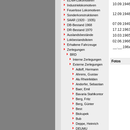
ELNA-Lokomotiven
10.09.194
Industrielokomotiven
Feuerlose Lokomotiven
12.09.194
Sonderkonstruktionen
SAAR (1920 - 1935)
07.09.194
DB-Bestand 1968
17.12.196
DR-Bestand 1970
Auslandsbestände
10.03.196
Lokbestandslisten
02.06.196
Erhaltene Fahrzeuge
__.__.196
Zerlegungen
BRD
Interne Zerlegungen
Fotos
Externe Zerlegungen
Adloff, Hermann
Ahrens, Gustav
Alu Rheinfelden
Andorfer, Sebastian
Baer, Emil
Bavaria Stahlkontor
Berg, Fritz
Berg, Günter
Best
Biskupek
Bub
Deppe, Heinrich
DEUMU