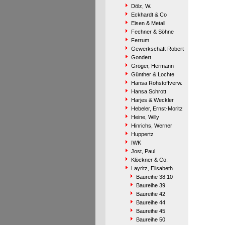
Dölz, W.
Eckhardt & Co
Eisen & Metall
Fechner & Söhne
Ferrum
Gewerkschaft Robert
Gondert
Gröger, Hermann
Günther & Lochte
Hansa Rohstoffverw.
Hansa Schrott
Harjes & Weckler
Hebeler, Ernst-Moritz
Heine, Willy
Hinrichs, Werner
Huppertz
IWK
Jost, Paul
Klöckner & Co.
Layritz, Elisabeth
Baureihe 38.10
Baureihe 39
Baureihe 42
Baureihe 44
Baureihe 45
Baureihe 50