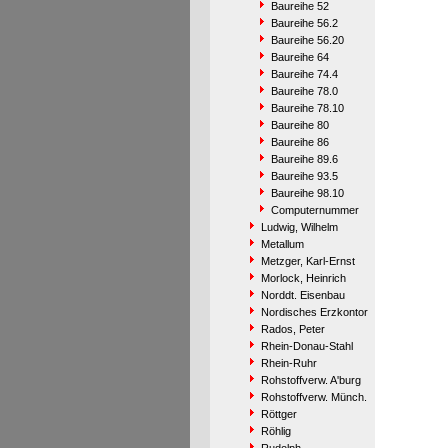
Baureihe 52
Baureihe 56.2
Baureihe 56.20
Baureihe 64
Baureihe 74.4
Baureihe 78.0
Baureihe 78.10
Baureihe 80
Baureihe 86
Baureihe 89.6
Baureihe 93.5
Baureihe 98.10
Computernummer
Ludwig, Wilhelm
Metallum
Metzger, Karl-Ernst
Morlock, Heinrich
Norddt. Eisenbau
Nordisches Erzkontor
Rados, Peter
Rhein-Donau-Stahl
Rhein-Ruhr
Rohstoffverw. A'burg
Rohstoffverw. Münch.
Röttger
Röhlig