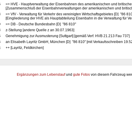
6
=> HVE - Hauptverwaltung der Eisenbahnen des amerikanischen und britische
[Zusammenschluß der Eisenbahnverwaltungen der amerikanischen und britis
8
=> VfV - Verwaltung für Verkehr des vereinigten Wirtschaftsgebietes [D] "86 81
[Eingliederung der HVE als Hauptabteilung Eisenbahn in die Verwaltung für Ve
9
=> DB - Deutsche Bundesbahn [D] "86 810"
3
z-Stellung [andere Quelle z an 30.07.1963]
5
Genehmigung zur Ausmusterung [Suttgart] [gemäß Verf. HVB 21.213 Fau 737]
6
an Elisabeth Layritz GmbH, München [D] "86 810" [mit Verkaufsschreiben 19.5
x
++ [Layritz, Feldkirchen]
Ergänzungen zum Lebenslauf
und
gute Fotos
von diesem Fahrzeug wer