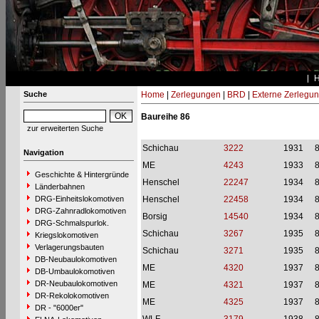
Suche
Home
|
Zerlegungen
|
BRD
|
Externe Zerlegu
Baureihe 86
zur erweiterten Suche
Schichau
3222
1931
Navigation
ME
4243
1933
Geschichte & Hintergründe
Henschel
22247
1934
Länderbahnen
DRG-Einheitslokomotiven
Henschel
22458
1934
DRG-Zahnradlokomotiven
Borsig
14540
1934
DRG-Schmalspurlok.
Schichau
3267
1935
Kriegslokomotiven
Verlagerungsbauten
Schichau
3271
1935
DB-Neubaulokomotiven
ME
4320
1937
DB-Umbaulokomotiven
DR-Neubaulokomotiven
ME
4321
1937
DR-Rekolokomotiven
ME
4325
1937
DR - "6000er"