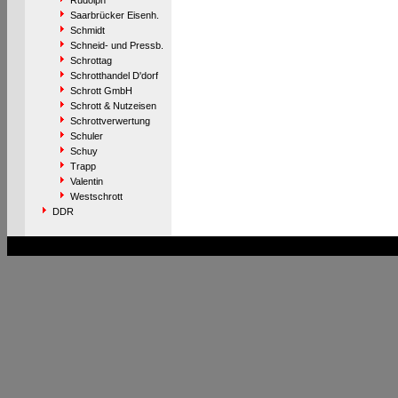
Rudolph
Saarbrücker Eisenh.
Schmidt
Schneid- und Pressb.
Schrottag
Schrotthandel D'dorf
Schrott GmbH
Schrott & Nutzeisen
Schrottverwertung
Schuler
Schuy
Trapp
Valentin
Westschrott
DDR