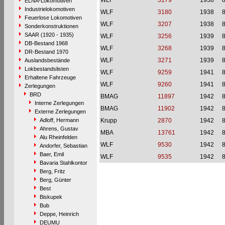
WLF
3179
1938
ELNA-Lokomotiven
Industrielokomotiven
WLF
3180
1938
Feuerlose Lokomotiven
WLF
3207
1938
Sonderkonstruktionen
SAAR (1920 - 1935)
WLF
3256
1939
DB-Bestand 1968
WLF
3268
1939
DR-Bestand 1970
WLF
3271
1939
Auslandsbestände
Lokbestandslisten
WLF
9259
1941
Erhaltene Fahrzeuge
WLF
9260
1941
Zerlegungen
BRD
BMAG
11897
1942
Interne Zerlegungen
BMAG
11902
1942
Externe Zerlegungen
Adloff, Hermann
Krupp
2870
1942
Ahrens, Gustav
MBA
13761
1942
Alu Rheinfelden
WLF
9530
1942
Andorfer, Sebastian
Baer, Emil
WLF
9535
1942
Bavaria Stahlkontor
Berg, Fritz
Berg, Günter
Best
Biskupek
Bub
Deppe, Heinrich
DEUMU