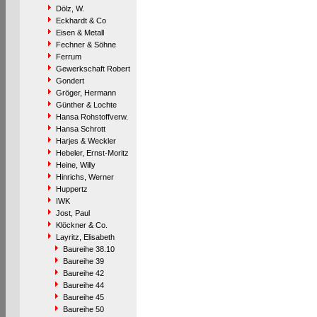
Dölz, W.
Eckhardt & Co
Eisen & Metall
Fechner & Söhne
Ferrum
Gewerkschaft Robert
Gondert
Gröger, Hermann
Günther & Lochte
Hansa Rohstoffverw.
Hansa Schrott
Harjes & Weckler
Hebeler, Ernst-Moritz
Heine, Willy
Hinrichs, Werner
Huppertz
IWK
Jost, Paul
Klöckner & Co.
Layritz, Elisabeth
Baureihe 38.10
Baureihe 39
Baureihe 42
Baureihe 44
Baureihe 45
Baureihe 50