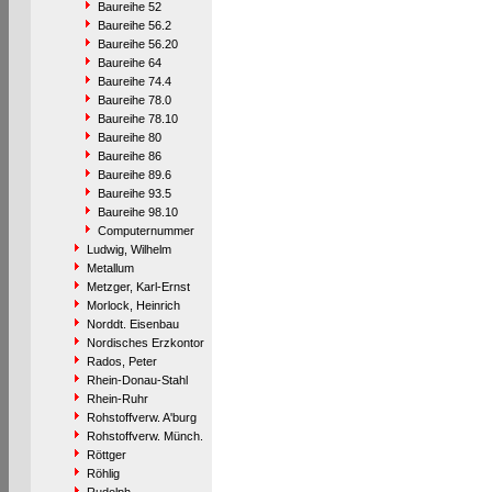
Baureihe 52
Baureihe 56.2
Baureihe 56.20
Baureihe 64
Baureihe 74.4
Baureihe 78.0
Baureihe 78.10
Baureihe 80
Baureihe 86
Baureihe 89.6
Baureihe 93.5
Baureihe 98.10
Computernummer
Ludwig, Wilhelm
Metallum
Metzger, Karl-Ernst
Morlock, Heinrich
Norddt. Eisenbau
Nordisches Erzkontor
Rados, Peter
Rhein-Donau-Stahl
Rhein-Ruhr
Rohstoffverw. A'burg
Rohstoffverw. Münch.
Röttger
Röhlig