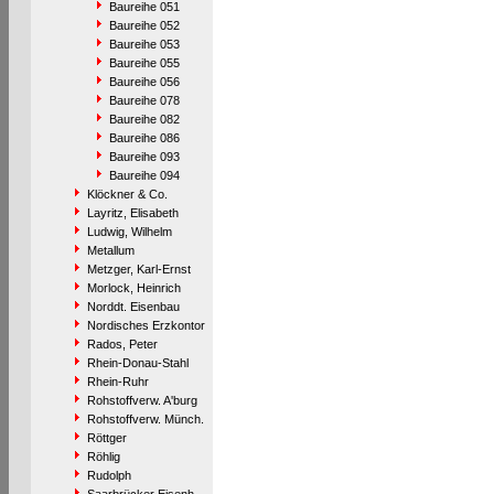
Baureihe 051
Baureihe 052
Baureihe 053
Baureihe 055
Baureihe 056
Baureihe 078
Baureihe 082
Baureihe 086
Baureihe 093
Baureihe 094
Klöckner & Co.
Layritz, Elisabeth
Ludwig, Wilhelm
Metallum
Metzger, Karl-Ernst
Morlock, Heinrich
Norddt. Eisenbau
Nordisches Erzkontor
Rados, Peter
Rhein-Donau-Stahl
Rhein-Ruhr
Rohstoffverw. A'burg
Rohstoffverw. Münch.
Röttger
Röhlig
Rudolph