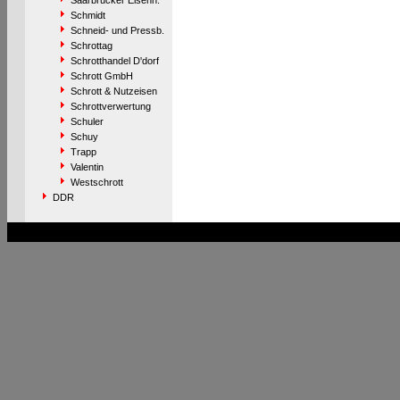
Saarbrücker Eisenh.
Schmidt
Schneid- und Pressb.
Schrottag
Schrotthandel D'dorf
Schrott GmbH
Schrott & Nutzeisen
Schrottverwertung
Schuler
Schuy
Trapp
Valentin
Westschrott
DDR