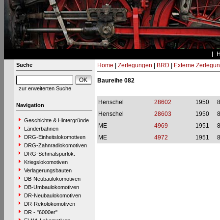
Suche
Home
|
Zerlegungen
|
BRD
|
Externe Zerlegu
Baureihe 082
zur erweiterten Suche
Henschel
28602
1950
Navigation
Henschel
28603
1950
Geschichte & Hintergründe
ME
4969
1951
Länderbahnen
DRG-Einheitslokomotiven
ME
4972
1951
DRG-Zahnradlokomotiven
DRG-Schmalspurlok.
Kriegslokomotiven
Verlagerungsbauten
DB-Neubaulokomotiven
DB-Umbaulokomotiven
DR-Neubaulokomotiven
DR-Rekolokomotiven
DR - "6000er"