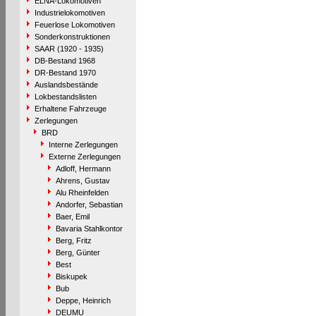
ELNA-Lokomotiven
Industrielokomotiven
Feuerlose Lokomotiven
Sonderkonstruktionen
SAAR (1920 - 1935)
DB-Bestand 1968
DR-Bestand 1970
Auslandsbestände
Lokbestandslisten
Erhaltene Fahrzeuge
Zerlegungen
BRD
Interne Zerlegungen
Externe Zerlegungen
Adloff, Hermann
Ahrens, Gustav
Alu Rheinfelden
Andorfer, Sebastian
Baer, Emil
Bavaria Stahlkontor
Berg, Fritz
Berg, Günter
Best
Biskupek
Bub
Deppe, Heinrich
DEUMU