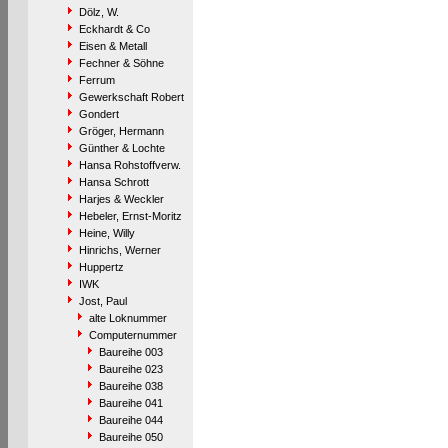
Dölz, W.
Eckhardt & Co
Eisen & Metall
Fechner & Söhne
Ferrum
Gewerkschaft Robert
Gondert
Gröger, Hermann
Günther & Lochte
Hansa Rohstoffverw.
Hansa Schrott
Harjes & Weckler
Hebeler, Ernst-Moritz
Heine, Willy
Hinrichs, Werner
Huppertz
IWK
Jost, Paul
alte Loknummer
Computernummer
Baureihe 003
Baureihe 023
Baureihe 038
Baureihe 041
Baureihe 044
Baureihe 050