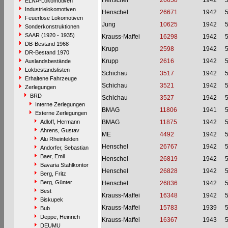
Henschel
26658
1942
ELNA-Lokomotiven
Industrielokomotiven
Henschel
26671
1942
Feuerlose Lokomotiven
Jung
10625
1942
Sonderkonstruktionen
SAAR (1920 - 1935)
Krauss-Maffei
16298
1942
DB-Bestand 1968
Krupp
2598
1942
DR-Bestand 1970
Krupp
2616
1942
Auslandsbestände
Lokbestandslisten
Schichau
3517
1942
Erhaltene Fahrzeuge
Schichau
3521
1942
Zerlegungen
BRD
Schichau
3527
1942
Interne Zerlegungen
BMAG
11806
1941
Externe Zerlegungen
Adloff, Hermann
BMAG
11875
1942
Ahrens, Gustav
ME
4492
1942
Alu Rheinfelden
Henschel
26767
1942
Andorfer, Sebastian
Baer, Emil
Henschel
26819
1942
Bavaria Stahlkontor
Henschel
26828
1942
Berg, Fritz
Berg, Günter
Henschel
26836
1942
Best
Krauss-Maffei
16348
1942
Biskupek
Krauss-Maffei
15783
1939
Bub
Deppe, Heinrich
Krauss-Maffei
16367
1943
DEUMU