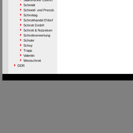
Saarbrücker Eisenh.
Schmidt
Schneid- und Pressb.
Schrottag
Schrotthandel D'dorf
Schrott GmbH
Schrott & Nutzeisen
Schrottverwertung
Schuler
Schuy
Trapp
Valentin
Westschrott
DDR