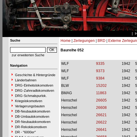
Suche
Home
|
Zerlegungen
|
BRD
|
Externe Zerlegu
Baureihe 052
zur erweiterten Suche
WLF
9335
1942
Navigation
WLF
9373
1942
Geschichte & Hintergründe
WLF
9384
1942
Länderbahnen
DRG-Einheitslokomotiven
BLW
15202
1942
DRG-Zahnradlokomotiven
BMAG
11863
1942
DRG-Schmalspurlok.
Henschel
26605
1942
Kriegslokomotiven
Verlagerungsbauten
Henschel
26608
1942
DB-Neubaulokomotiven
Henschel
26621
1942
DB-Umbaulokomotiven
DR-Neubaulokomotiven
Henschel
26622
1942
DR-Rekolokomotiven
Henschel
26641
1942
DR - "6000er"