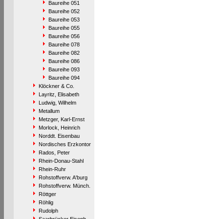
Baureihe 051
Baureihe 052
Baureihe 053
Baureihe 055
Baureihe 056
Baureihe 078
Baureihe 082
Baureihe 086
Baureihe 093
Baureihe 094
Klöckner & Co.
Layritz, Elisabeth
Ludwig, Wilhelm
Metallum
Metzger, Karl-Ernst
Morlock, Heinrich
Norddt. Eisenbau
Nordisches Erzkontor
Rados, Peter
Rhein-Donau-Stahl
Rhein-Ruhr
Rohstoffverw. A'burg
Rohstoffverw. Münch.
Röttger
Röhlig
Rudolph