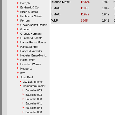
Krauss-Maffei
16324
1942
Dölz, W.
Eckhardt & Co
BMAG
11956
1942
Eisen & Metall
BMAG
11979
1942
Fechner & Söhne
WLF
9548
1942
Ferrum
Gewerkschaft Robert
Gondert
Gröger, Hermann
Günther & Lochte
Hansa Rohstoffverw.
Hansa Schrott
Harjes & Weckler
Hebeler, Ernst-Moritz
Heine, Willy
Hinrichs, Werner
Huppertz
IWK
Jost, Paul
alte Loknummer
Computernummer
Baureihe 003
Baureihe 023
Baureihe 038
Baureihe 041
Baureihe 044
Baureihe 050