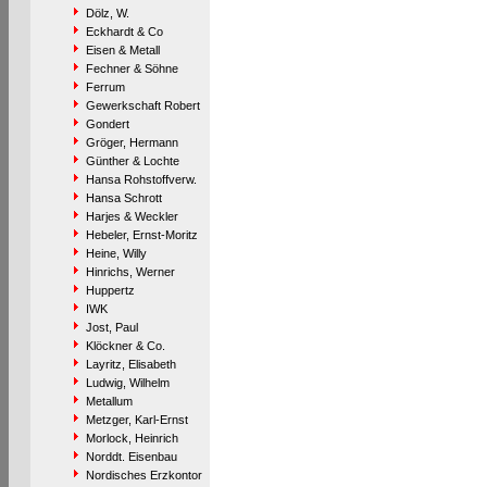
Dölz, W.
Eckhardt & Co
Eisen & Metall
Fechner & Söhne
Ferrum
Gewerkschaft Robert
Gondert
Gröger, Hermann
Günther & Lochte
Hansa Rohstoffverw.
Hansa Schrott
Harjes & Weckler
Hebeler, Ernst-Moritz
Heine, Willy
Hinrichs, Werner
Huppertz
IWK
Jost, Paul
Klöckner & Co.
Layritz, Elisabeth
Ludwig, Wilhelm
Metallum
Metzger, Karl-Ernst
Morlock, Heinrich
Norddt. Eisenbau
Nordisches Erzkontor