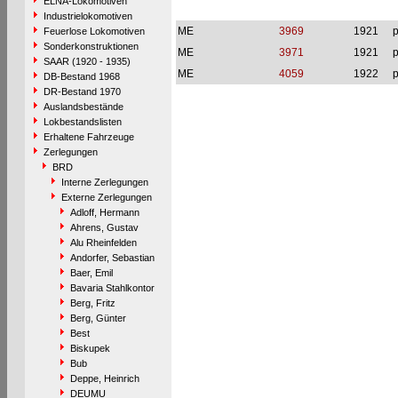
ELNA-Lokomotiven
Industrielokomotiven
ME
3969
1921
p
Feuerlose Lokomotiven
Sonderkonstruktionen
ME
3971
1921
p
SAAR (1920 - 1935)
ME
4059
1922
p
DB-Bestand 1968
DR-Bestand 1970
Auslandsbestände
Lokbestandslisten
Erhaltene Fahrzeuge
Zerlegungen
BRD
Interne Zerlegungen
Externe Zerlegungen
Adloff, Hermann
Ahrens, Gustav
Alu Rheinfelden
Andorfer, Sebastian
Baer, Emil
Bavaria Stahlkontor
Berg, Fritz
Berg, Günter
Best
Biskupek
Bub
Deppe, Heinrich
DEUMU