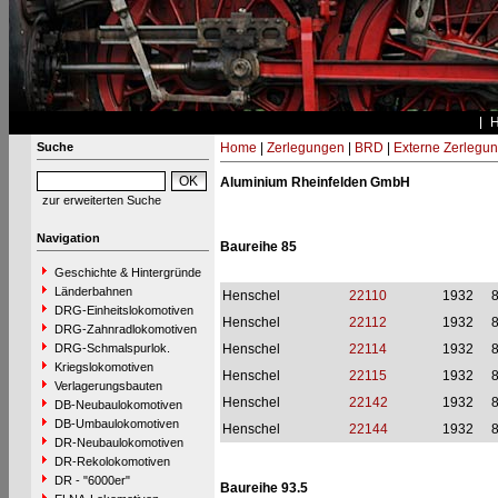
Suche
Home
|
Zerlegungen
|
BRD
|
Externe Zerlegu
Aluminium Rheinfelden GmbH
zur erweiterten Suche
Navigation
Baureihe 85
Geschichte & Hintergründe
Länderbahnen
Henschel
22110
1932
DRG-Einheitslokomotiven
Henschel
22112
1932
DRG-Zahnradlokomotiven
DRG-Schmalspurlok.
Henschel
22114
1932
Kriegslokomotiven
Henschel
22115
1932
Verlagerungsbauten
Henschel
22142
1932
DB-Neubaulokomotiven
DB-Umbaulokomotiven
Henschel
22144
1932
DR-Neubaulokomotiven
DR-Rekolokomotiven
DR - "6000er"
Baureihe 93.5