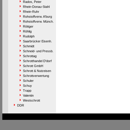
Rados, Peter
Rhein-Donau-Stahl
Rhein-Ruhr
Rohstoffverw. A'burg
Rohstoffverw. Münch.
Röttger
Röhlig
Rudolph
Saarbrücker Eisenh.
Schmidt
Schneid- und Pressb.
Schrottag
Schrotthandel D'dorf
Schrott GmbH
Schrott & Nutzeisen
Schrottverwertung
Schuler
Schuy
Trapp
Valentin
Westschrott
DDR