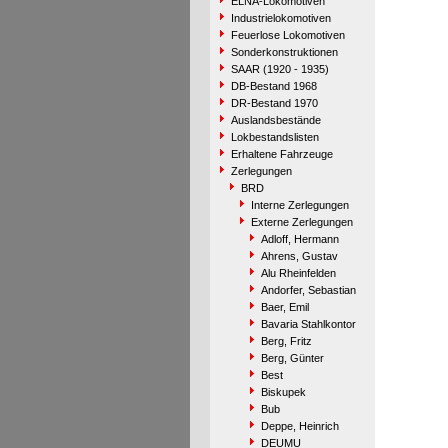
ELNA-Lokomotiven
Industrielokomotiven
Feuerlose Lokomotiven
Sonderkonstruktionen
SAAR (1920 - 1935)
DB-Bestand 1968
DR-Bestand 1970
Auslandsbestände
Lokbestandslisten
Erhaltene Fahrzeuge
Zerlegungen
BRD
Interne Zerlegungen
Externe Zerlegungen
Adloff, Hermann
Ahrens, Gustav
Alu Rheinfelden
Andorfer, Sebastian
Baer, Emil
Bavaria Stahlkontor
Berg, Fritz
Berg, Günter
Best
Biskupek
Bub
Deppe, Heinrich
DEUMU