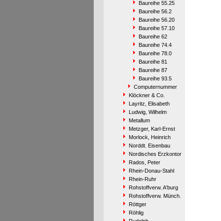
Baureihe 55.25
Baureihe 56.2
Baureihe 56.20
Baureihe 57.10
Baureihe 62
Baureihe 74.4
Baureihe 78.0
Baureihe 81
Baureihe 87
Baureihe 93.5
Computernummer
Klöckner & Co.
Layritz, Elisabeth
Ludwig, Wilhelm
Metallum
Metzger, Karl-Ernst
Morlock, Heinrich
Norddt. Eisenbau
Nordisches Erzkontor
Rados, Peter
Rhein-Donau-Stahl
Rhein-Ruhr
Rohstoffverw. A'burg
Rohstoffverw. Münch.
Röttger
Röhlig