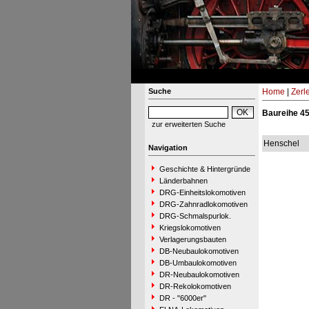
Suche
Home
|
Zerl
Baureihe 4
zur erweiterten Suche
Henschel
Navigation
Geschichte & Hintergründe
Länderbahnen
DRG-Einheitslokomotiven
DRG-Zahnradlokomotiven
DRG-Schmalspurlok.
Kriegslokomotiven
Verlagerungsbauten
DB-Neubaulokomotiven
DB-Umbaulokomotiven
DR-Neubaulokomotiven
DR-Rekolokomotiven
DR - "6000er"