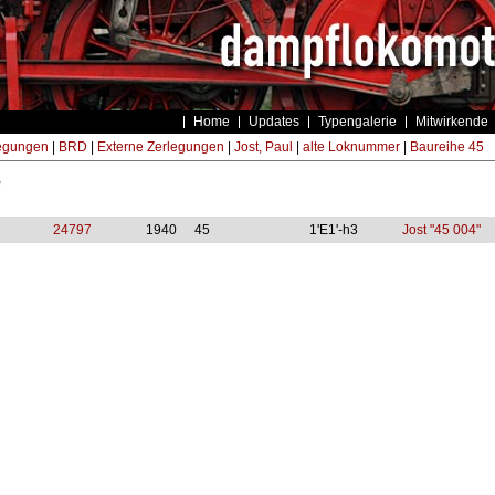
Home
Updates
Typengalerie
Mitwirkende
egungen
|
BRD
|
Externe Zerlegungen
|
Jost, Paul
|
alte Loknummer
|
Baureihe 45
5
24797
1940
45
1'E1'-h3
Jost "45 004"