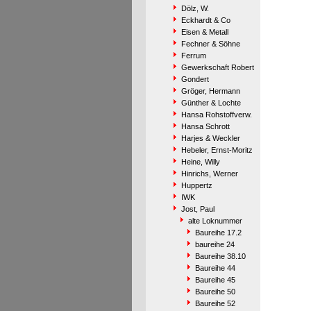
Dölz, W.
Eckhardt & Co
Eisen & Metall
Fechner & Söhne
Ferrum
Gewerkschaft Robert
Gondert
Gröger, Hermann
Günther & Lochte
Hansa Rohstoffverw.
Hansa Schrott
Harjes & Weckler
Hebeler, Ernst-Moritz
Heine, Willy
Hinrichs, Werner
Huppertz
IWK
Jost, Paul
alte Loknummer
Baureihe 17.2
baureihe 24
Baureihe 38.10
Baureihe 44
Baureihe 45
Baureihe 50
Baureihe 52