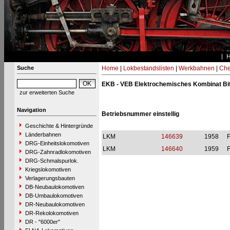
Suche
Home
|
Lokbestandslisten
|
Werkbahnen
|
Che
EKB - VEB Elektrochemisches Kombinat Bitte
zur erweiterten Suche
Navigation
Betriebsnummer einstellig
Geschichte & Hintergründe
Länderbahnen
LKM
146639
1958
DRG-Einheitslokomotiven
LKM
146640
1959
DRG-Zahnradlokomotiven
DRG-Schmalspurlok.
Kriegslokomotiven
Verlagerungsbauten
DB-Neubaulokomotiven
DB-Umbaulokomotiven
DR-Neubaulokomotiven
DR-Rekolokomotiven
DR - "6000er"