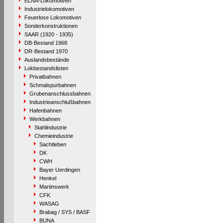
ELNA-Lokomotiven
Industrielokomotiven
Feuerlose Lokomotiven
Sonderkonstruktionen
SAAR (1920 - 1935)
DB-Bestand 1968
DR-Bestand 1970
Auslandsbestände
Lokbestandslisten
Privatbahnen
Schmalspurbahnen
Grubenanschlussbahnen
Industrieanschlußbahnen
Hafenbahnen
Werkbahnen
Stahlindustrie
Chemieindustrie
Sachtleben
DK
CWH
Bayer Uerdingen
Henkel
Martinswerk
CFK
WASAG
Brabag / SYS / BASF
BUNA