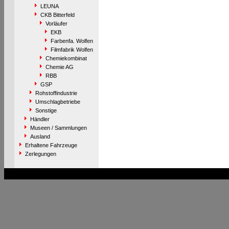
LEUNA
CKB Bitterfeld
Vorläufer
EKB
Farbenfa. Wolfen
Filmfabrik Wolfen
Chemiekombinat
Chemie AG
RBB
GSP
Rohstoffindustrie
Umschlagbetriebe
Sonstige
Händler
Museen / Sammlungen
Ausland
Erhaltene Fahrzeuge
Zerlegungen