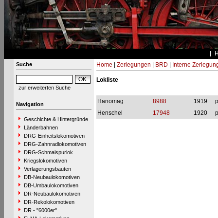
Suche
Home
|
Zerlegungen
|
BRD
|
Interne Zerlegun
Lokliste
zur erweiterten Suche
Hanomag
8988
1919
p
Navigation
Henschel
17948
1920
p
Geschichte & Hintergründe
Länderbahnen
DRG-Einheitslokomotiven
DRG-Zahnradlokomotiven
DRG-Schmalspurlok.
Kriegslokomotiven
Verlagerungsbauten
DB-Neubaulokomotiven
DB-Umbaulokomotiven
DR-Neubaulokomotiven
DR-Rekolokomotiven
DR - "6000er"