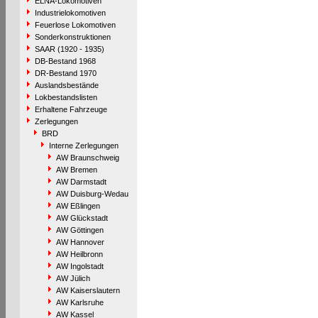
ELNA-Lokomotiven
Industrielokomotiven
Feuerlose Lokomotiven
Sonderkonstruktionen
SAAR (1920 - 1935)
DB-Bestand 1968
DR-Bestand 1970
Auslandsbestände
Lokbestandslisten
Erhaltene Fahrzeuge
Zerlegungen
BRD
Interne Zerlegungen
AW Braunschweig
AW Bremen
AW Darmstadt
AW Duisburg-Wedau
AW Eßlingen
AW Glückstadt
AW Göttingen
AW Hannover
AW Heilbronn
AW Ingolstadt
AW Jülich
AW Kaiserslautern
AW Karlsruhe
AW Kassel