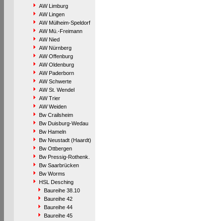
AW Limburg
AW Lingen
AW Mülheim-Speldorf
AW Mü.-Freimann
AW Nied
AW Nürnberg
AW Offenburg
AW Oldenburg
AW Paderborn
AW Schwerte
AW St. Wendel
AW Trier
AW Weiden
Bw Crailsheim
Bw Duisburg-Wedau
Bw Hameln
Bw Neustadt (Haardt)
Bw Ottbergen
Bw Pressig-Rothenk.
Bw Saarbrücken
Bw Worms
HSL Desching
Baureihe 38.10
Baureihe 42
Baureihe 44
Baureihe 45