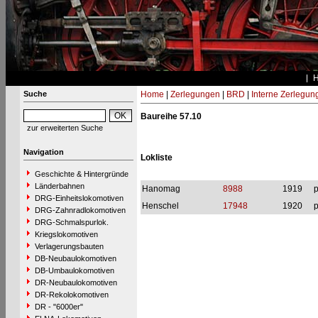
Suche
Home
|
Zerlegungen
|
BRD
|
Interne Zerlegun
Baureihe 57.10
zur erweiterten Suche
Navigation
Lokliste
Geschichte & Hintergründe
Länderbahnen
Hanomag
8988
1919
p
DRG-Einheitslokomotiven
Henschel
17948
1920
p
DRG-Zahnradlokomotiven
DRG-Schmalspurlok.
Kriegslokomotiven
Verlagerungsbauten
DB-Neubaulokomotiven
DB-Umbaulokomotiven
DR-Neubaulokomotiven
DR-Rekolokomotiven
DR - "6000er"