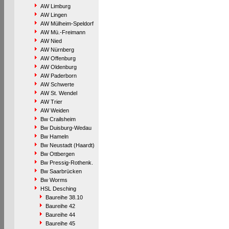
AW Limburg
AW Lingen
AW Mülheim-Speldorf
AW Mü.-Freimann
AW Nied
AW Nürnberg
AW Offenburg
AW Oldenburg
AW Paderborn
AW Schwerte
AW St. Wendel
AW Trier
AW Weiden
Bw Crailsheim
Bw Duisburg-Wedau
Bw Hameln
Bw Neustadt (Haardt)
Bw Ottbergen
Bw Pressig-Rothenk.
Bw Saarbrücken
Bw Worms
HSL Desching
Baureihe 38.10
Baureihe 42
Baureihe 44
Baureihe 45