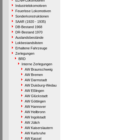
ELNA-Lokomotiven
Industrielokomotiven
Feuerlose Lokomotiven
Sonderkonstruktionen
SAAR (1920 - 1935)
DB-Bestand 1968
DR-Bestand 1970
Auslandsbestände
Lokbestandslisten
Erhaltene Fahrzeuge
Zerlegungen
BRD
Interne Zerlegungen
AW Braunschweig
AW Bremen
AW Darmstadt
AW Duisburg-Wedau
AW Eßlingen
AW Glückstadt
AW Göttingen
AW Hannover
AW Heilbronn
AW Ingolstadt
AW Jülich
AW Kaiserslautern
AW Karlsruhe
AW Kassel