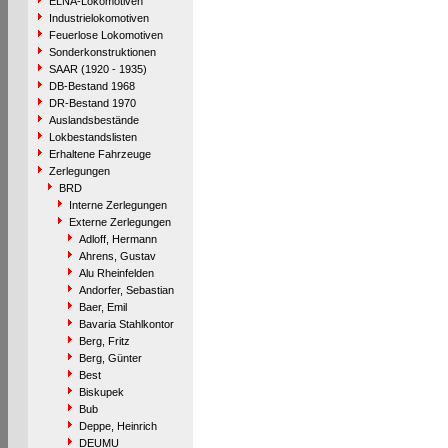
ELNA-Lokomotiven
Industrielokomotiven
Feuerlose Lokomotiven
Sonderkonstruktionen
SAAR (1920 - 1935)
DB-Bestand 1968
DR-Bestand 1970
Auslandsbestände
Lokbestandslisten
Erhaltene Fahrzeuge
Zerlegungen
BRD
Interne Zerlegungen
Externe Zerlegungen
Adloff, Hermann
Ahrens, Gustav
Alu Rheinfelden
Andorfer, Sebastian
Baer, Emil
Bavaria Stahlkontor
Berg, Fritz
Berg, Günter
Best
Biskupek
Bub
Deppe, Heinrich
DEUMU