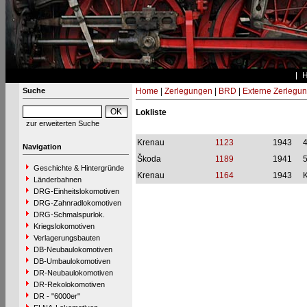
Suche
Home
|
Zerlegungen
|
BRD
|
Externe Zerlegu
Lokliste
zur erweiterten Suche
Krenau
1123
1943
Navigation
Škoda
1189
1941
Geschichte & Hintergründe
Krenau
1164
1943
Länderbahnen
DRG-Einheitslokomotiven
DRG-Zahnradlokomotiven
DRG-Schmalspurlok.
Kriegslokomotiven
Verlagerungsbauten
DB-Neubaulokomotiven
DB-Umbaulokomotiven
DR-Neubaulokomotiven
DR-Rekolokomotiven
DR - "6000er"