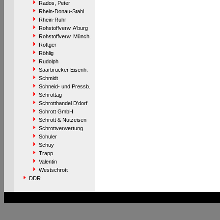
Rados, Peter
Rhein-Donau-Stahl
Rhein-Ruhr
Rohstoffverw. A'burg
Rohstoffverw. Münch.
Röttger
Röhlig
Rudolph
Saarbrücker Eisenh.
Schmidt
Schneid- und Pressb.
Schrottag
Schrotthandel D'dorf
Schrott GmbH
Schrott & Nutzeisen
Schrottverwertung
Schuler
Schuy
Trapp
Valentin
Westschrott
DDR