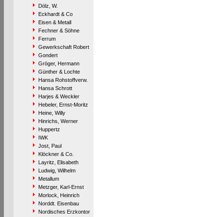
Dölz, W.
Eckhardt & Co
Eisen & Metall
Fechner & Söhne
Ferrum
Gewerkschaft Robert
Gondert
Gröger, Hermann
Günther & Lochte
Hansa Rohstoffverw.
Hansa Schrott
Harjes & Weckler
Hebeler, Ernst-Moritz
Heine, Willy
Hinrichs, Werner
Huppertz
IWK
Jost, Paul
Klöckner & Co.
Layritz, Elisabeth
Ludwig, Wilhelm
Metallum
Metzger, Karl-Ernst
Morlock, Heinrich
Norddt. Eisenbau
Nordisches Erzkontor