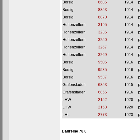
Borsig
8686
1914
p
Borsig
8853
1914
p
Borsig
8870
1914
p
Hohenzollern
3195
1914
p
Hohenzollern
3236
1914
p
Hohenzollern
3250
1914
p
Hohenzollern
3267
1914
p
Hohenzollern
3269
1914
p
Borsig
9506
1916
p
Borsig
9535
1916
p
Borsig
9537
1916
p
Grafenstaden
6853
1915
p
Grafenstaden
6856
1916
p
LHW
2152
1920
p
LHW
2153
1920
p
LHL
2773
1923
p
Baureihe 78.0