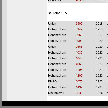
Henschel
18901
1921
p
Baureihe 93.5
Union
2500
1918
p
Hohenzollern
3947
1918
p
Hohenzollern
3969
1919
p
Hohenzollern
3990
1920
p
Union
2565
1920
p
Hohenzollern
4035
1921
p
Hohenzollern
4046
1921
p
Hohenzollern
4065
1920
p
Hohenzollern
4195
1921
p
Hohenzollern
4200
1921
p
BMAG
8073
1923
p
Hohenzollern
4432
1924
p
Rheinmetall
863
1924
p