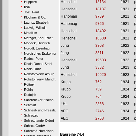
Henschel
18134
1921
p
Huppertz
IWK
Henschel
18137
1921
p
Jost, Paul
Hanomag
9739
1921
p
Klöckner & Co.
Layritz, Elisabeth
Hanomag
9766
1921
p
Ludwig, Wilhelm
Henschel
18402
1921
p
Metallum
Metzger, Karl-Ernst
Henschel
18530
1921
p
Morlock, Heinrich
Jung
3308
1922
p
Norddt. Eisenbau
Jung
3311
1922
p
Nordisches Erzkontor
Rados, Peter
Henschel
19603
1923
p
Rhein-Donau-Stahl
Jung
3332
1923
p
Rhein-Ruhr
Rohstoffverw. A'burg
Henschel
19920
1923
p
Rohstoffverw. Münch.
Krupp
752
1924
p
Röttger
Krupp
759
1924
p
Röhlig
Rudolph
Krupp
764
1924
p
Saarbrücker Eisenh.
LHL
2868
1923
p
Schmidt
Schneid- und Pressb.
AEG
2746
1924
p
Schrottag
AEG
2758
1924
p
Schrotthandel D'dorf
Schrott GmbH
Schrott & Nutzeisen
Baureihe 74.4