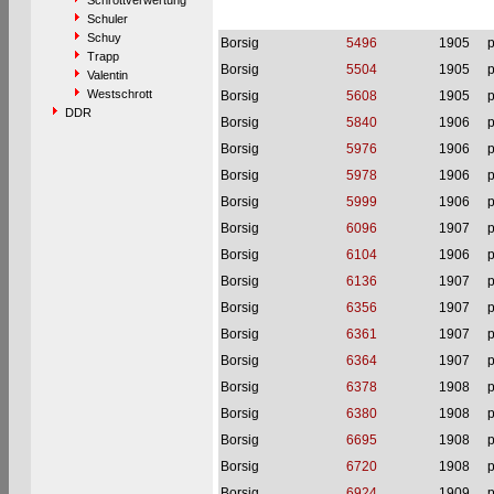
Schrottverwertung
Schuler
Schuy
Borsig
5496
1905
p
Trapp
Borsig
5504
1905
p
Valentin
Westschrott
Borsig
5608
1905
p
DDR
Borsig
5840
1906
p
Borsig
5976
1906
p
Borsig
5978
1906
p
Borsig
5999
1906
p
Borsig
6096
1907
p
Borsig
6104
1906
p
Borsig
6136
1907
p
Borsig
6356
1907
p
Borsig
6361
1907
p
Borsig
6364
1907
p
Borsig
6378
1908
p
Borsig
6380
1908
p
Borsig
6695
1908
p
Borsig
6720
1908
p
Borsig
6924
1909
p