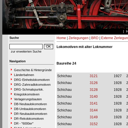
Suche
Home
|
Zerlegungen
|
BRD
|
Externe Zerlegu
Lokomotiven mit alter Loknummer
zur erweiterten Suche
Navigation
Baureihe 24
Geschichte & Hintergründe
Länderbahnen
Schichau
3121
1927
DRG-Einheitslokomotiven
Schichau
3126
1928
DRG-Zahnradlokomotiven
DRG-Schmalspurlok.
Schichau
3128
1928
Kriegslokomotiven
Schichau
3140
1928
Verlagerungsbauten
Schichau
3141
1928
DB-Neubaulokomotiven
DB-Umbaulokomotiven
Schichau
3144
1928
DR-Neubaulokomotiven
Schichau
3149
1928
DR-Rekolokomotiven
DR - "6000er"
Schichau
3152
1928