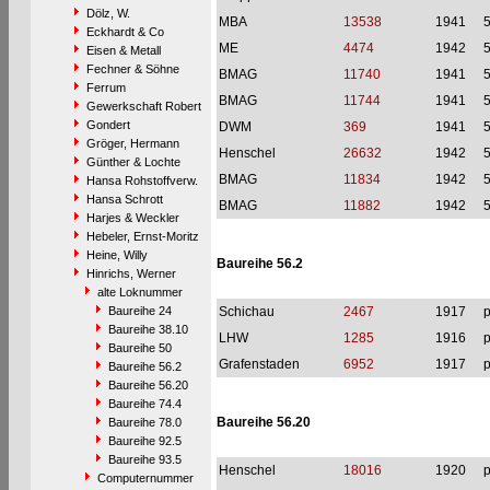
Dölz, W.
MBA
13538
1941
Eckhardt & Co
ME
4474
1942
Eisen & Metall
Fechner & Söhne
BMAG
11740
1941
Ferrum
BMAG
11744
1941
Gewerkschaft Robert
Gondert
DWM
369
1941
Gröger, Hermann
Henschel
26632
1942
Günther & Lochte
BMAG
11834
1942
Hansa Rohstoffverw.
Hansa Schrott
BMAG
11882
1942
Harjes & Weckler
Hebeler, Ernst-Moritz
Heine, Willy
Baureihe 56.2
Hinrichs, Werner
alte Loknummer
Baureihe 24
Schichau
2467
1917
p
Baureihe 38.10
LHW
1285
1916
p
Baureihe 50
Grafenstaden
6952
1917
p
Baureihe 56.2
Baureihe 56.20
Baureihe 74.4
Baureihe 56.20
Baureihe 78.0
Baureihe 92.5
Baureihe 93.5
Henschel
18016
1920
p
Computernummer