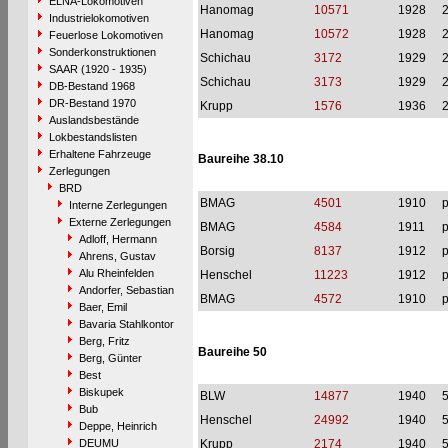
ELNA-Lokomotiven
Hanomag
10571
1928
Industrielokomotiven
Hanomag
10572
1928
Feuerlose Lokomotiven
Sonderkonstruktionen
Schichau
3172
1929
SAAR (1920 - 1935)
Schichau
3173
1929
DB-Bestand 1968
DR-Bestand 1970
Krupp
1576
1936
Auslandsbestände
Lokbestandslisten
Erhaltene Fahrzeuge
Baureihe 38.10
Zerlegungen
BRD
BMAG
4501
1910
p
Interne Zerlegungen
Externe Zerlegungen
BMAG
4584
1911
p
Adloff, Hermann
Borsig
8137
1912
p
Ahrens, Gustav
Alu Rheinfelden
Henschel
11223
1912
p
Andorfer, Sebastian
BMAG
4572
1910
p
Baer, Emil
Bavaria Stahlkontor
Berg, Fritz
Baureihe 50
Berg, Günter
Best
Biskupek
BLW
14877
1940
Bub
Henschel
24992
1940
Deppe, Heinrich
DEUMU
Krupp
2174
1940