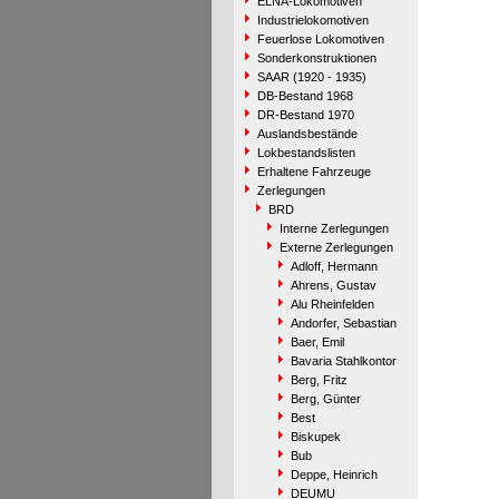
ELNA-Lokomotiven
Industrielokomotiven
Feuerlose Lokomotiven
Sonderkonstruktionen
SAAR (1920 - 1935)
DB-Bestand 1968
DR-Bestand 1970
Auslandsbestände
Lokbestandslisten
Erhaltene Fahrzeuge
Zerlegungen
BRD
Interne Zerlegungen
Externe Zerlegungen
Adloff, Hermann
Ahrens, Gustav
Alu Rheinfelden
Andorfer, Sebastian
Baer, Emil
Bavaria Stahlkontor
Berg, Fritz
Berg, Günter
Best
Biskupek
Bub
Deppe, Heinrich
DEUMU