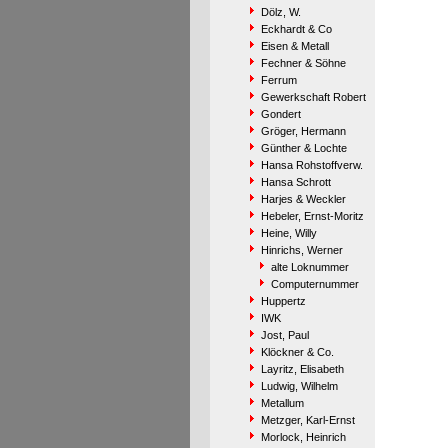
Dölz, W.
Eckhardt & Co
Eisen & Metall
Fechner & Söhne
Ferrum
Gewerkschaft Robert
Gondert
Gröger, Hermann
Günther & Lochte
Hansa Rohstoffverw.
Hansa Schrott
Harjes & Weckler
Hebeler, Ernst-Moritz
Heine, Willy
Hinrichs, Werner
alte Loknummer
Computernummer
Huppertz
IWK
Jost, Paul
Klöckner & Co.
Layritz, Elisabeth
Ludwig, Wilhelm
Metallum
Metzger, Karl-Ernst
Morlock, Heinrich