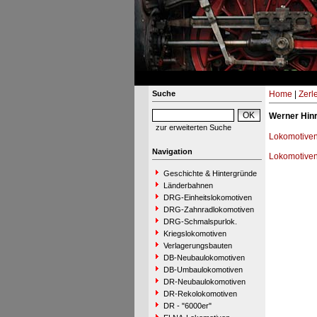
Suche
Home
|
Zerl
Werner Hin
zur erweiterten Suche
Lokomotiven
Navigation
Lokomotive
Geschichte & Hintergründe
Länderbahnen
DRG-Einheitslokomotiven
DRG-Zahnradlokomotiven
DRG-Schmalspurlok.
Kriegslokomotiven
Verlagerungsbauten
DB-Neubaulokomotiven
DB-Umbaulokomotiven
DR-Neubaulokomotiven
DR-Rekolokomotiven
DR - "6000er"