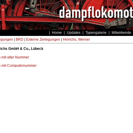
Home
Updates
Typengalerie
Mitwirkende
egungen
|
BRD
|
Externe Zerlegungen
|
Hinrichs, Werner
richs GmbH & Co., Lübeck
 mit alter Nummer
n mit Computernummer