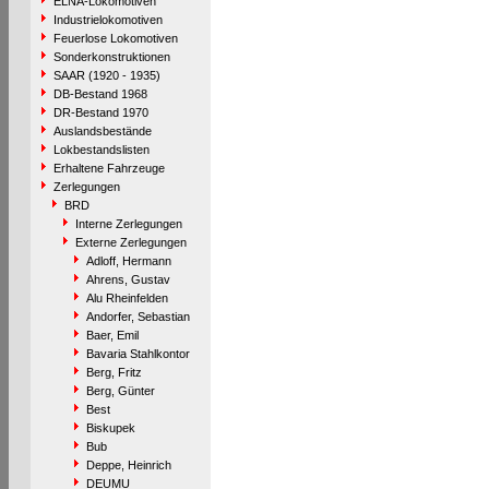
ELNA-Lokomotiven
Industrielokomotiven
Feuerlose Lokomotiven
Sonderkonstruktionen
SAAR (1920 - 1935)
DB-Bestand 1968
DR-Bestand 1970
Auslandsbestände
Lokbestandslisten
Erhaltene Fahrzeuge
Zerlegungen
BRD
Interne Zerlegungen
Externe Zerlegungen
Adloff, Hermann
Ahrens, Gustav
Alu Rheinfelden
Andorfer, Sebastian
Baer, Emil
Bavaria Stahlkontor
Berg, Fritz
Berg, Günter
Best
Biskupek
Bub
Deppe, Heinrich
DEUMU