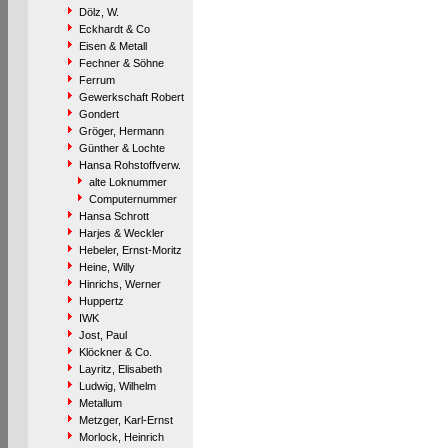
Dölz, W.
Eckhardt & Co
Eisen & Metall
Fechner & Söhne
Ferrum
Gewerkschaft Robert
Gondert
Gröger, Hermann
Günther & Lochte
Hansa Rohstoffverw.
alte Loknummer
Computernummer
Hansa Schrott
Harjes & Weckler
Hebeler, Ernst-Moritz
Heine, Willy
Hinrichs, Werner
Huppertz
IWK
Jost, Paul
Klöckner & Co.
Layritz, Elisabeth
Ludwig, Wilhelm
Metallum
Metzger, Karl-Ernst
Morlock, Heinrich