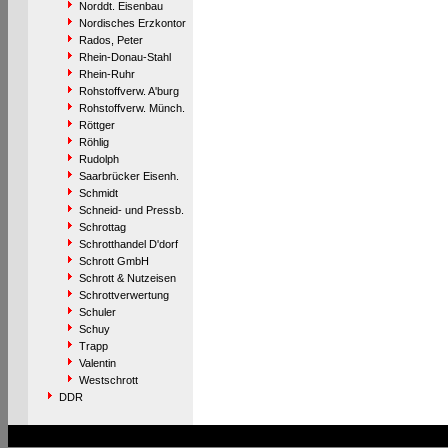
Norddt. Eisenbau
Nordisches Erzkontor
Rados, Peter
Rhein-Donau-Stahl
Rhein-Ruhr
Rohstoffverw. A'burg
Rohstoffverw. Münch.
Röttger
Röhlig
Rudolph
Saarbrücker Eisenh.
Schmidt
Schneid- und Pressb.
Schrottag
Schrotthandel D'dorf
Schrott GmbH
Schrott & Nutzeisen
Schrottverwertung
Schuler
Schuy
Trapp
Valentin
Westschrott
DDR