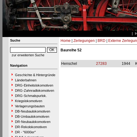
Suche
Home
|
Zerlegungen
|
BRD
|
Externe Zerlegu
Baureihe 52
zur erweiterten Suche
Henschel
27283
1944
Navigation
Geschichte & Hintergründe
Länderbahnen
DRG-Einheitslokomotiven
DRG-Zahnradlokomotiven
DRG-Schmalspurlok.
Kriegslokomotiven
Verlagerungsbauten
DB-Neubaulokomotiven
DB-Umbaulokomotiven
DR-Neubaulokomotiven
DR-Rekolokomotiven
DR - "6000er"