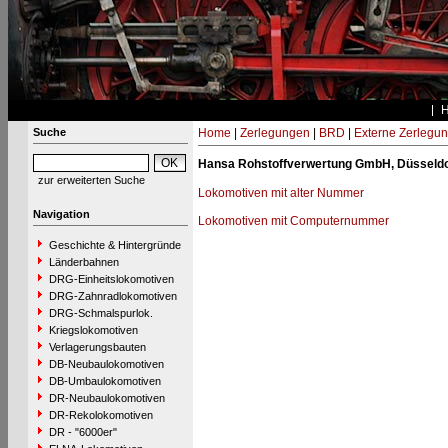
Suche
Home
|
Zerlegungen
|
BRD
|
Externe Zerlegu
Hansa Rohstoffverwertung GmbH, Düsseldo
zur erweiterten Suche
Lokomotiven mit alter Nummer
Navigation
Lokomotiven mit Computernummer
Geschichte & Hintergründe
Länderbahnen
DRG-Einheitslokomotiven
DRG-Zahnradlokomotiven
DRG-Schmalspurlok.
Kriegslokomotiven
Verlagerungsbauten
DB-Neubaulokomotiven
DB-Umbaulokomotiven
DR-Neubaulokomotiven
DR-Rekolokomotiven
DR - "6000er"