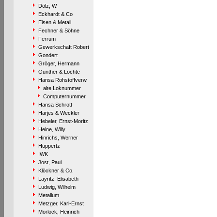
Dölz, W.
Eckhardt & Co
Eisen & Metall
Fechner & Söhne
Ferrum
Gewerkschaft Robert
Gondert
Gröger, Hermann
Günther & Lochte
Hansa Rohstoffverw.
alte Loknummer
Computernummer
Hansa Schrott
Harjes & Weckler
Hebeler, Ernst-Moritz
Heine, Willy
Hinrichs, Werner
Huppertz
IWK
Jost, Paul
Klöckner & Co.
Layritz, Elisabeth
Ludwig, Wilhelm
Metallum
Metzger, Karl-Ernst
Morlock, Heinrich