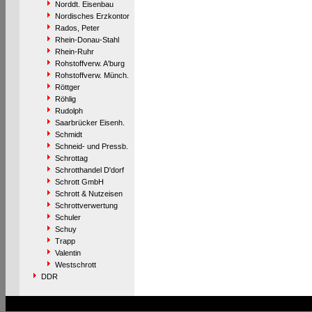
Norddt. Eisenbau
Nordisches Erzkontor
Rados, Peter
Rhein-Donau-Stahl
Rhein-Ruhr
Rohstoffverw. A'burg
Rohstoffverw. Münch.
Röttger
Röhlig
Rudolph
Saarbrücker Eisenh.
Schmidt
Schneid- und Pressb.
Schrottag
Schrotthandel D'dorf
Schrott GmbH
Schrott & Nutzeisen
Schrottverwertung
Schuler
Schuy
Trapp
Valentin
Westschrott
DDR