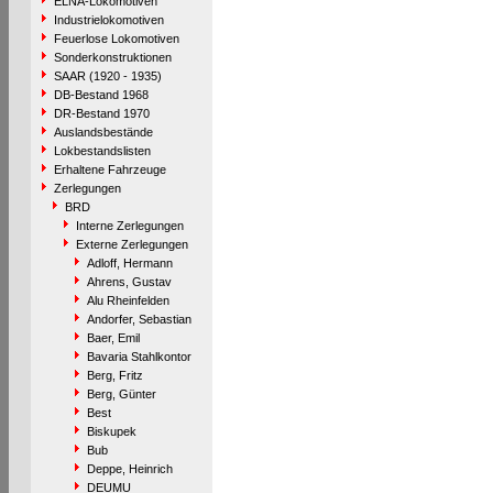
ELNA-Lokomotiven
Industrielokomotiven
Feuerlose Lokomotiven
Sonderkonstruktionen
SAAR (1920 - 1935)
DB-Bestand 1968
DR-Bestand 1970
Auslandsbestände
Lokbestandslisten
Erhaltene Fahrzeuge
Zerlegungen
BRD
Interne Zerlegungen
Externe Zerlegungen
Adloff, Hermann
Ahrens, Gustav
Alu Rheinfelden
Andorfer, Sebastian
Baer, Emil
Bavaria Stahlkontor
Berg, Fritz
Berg, Günter
Best
Biskupek
Bub
Deppe, Heinrich
DEUMU