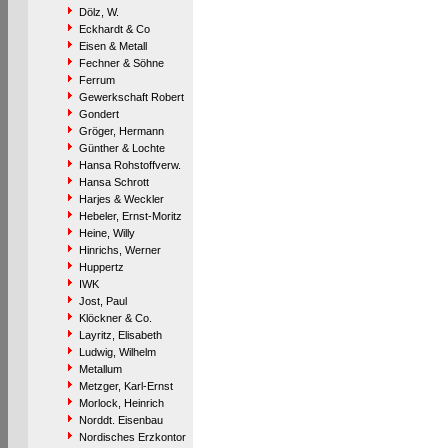
Dölz, W.
Eckhardt & Co
Eisen & Metall
Fechner & Söhne
Ferrum
Gewerkschaft Robert
Gondert
Gröger, Hermann
Günther & Lochte
Hansa Rohstoffverw.
Hansa Schrott
Harjes & Weckler
Hebeler, Ernst-Moritz
Heine, Willy
Hinrichs, Werner
Huppertz
IWK
Jost, Paul
Klöckner & Co.
Layritz, Elisabeth
Ludwig, Wilhelm
Metallum
Metzger, Karl-Ernst
Morlock, Heinrich
Norddt. Eisenbau
Nordisches Erzkontor