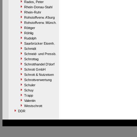
Rados, Peter
Rhein-Donau-Stahl
Rhein-Ruhr
Rohstoffverw. A'burg
Rohstoffverw. Münch.
Röttger
Röhlig
Rudolph
Saarbrücker Eisenh.
Schmidt
Schneid- und Pressb.
Schrottag
Schrotthandel D'dorf
Schrott GmbH
Schrott & Nutzeisen
Schrottverwertung
Schuler
Schuy
Trapp
Valentin
Westschrott
DDR