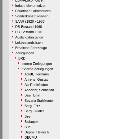
ELNA-Lokomotiven
Industrielokomotiven
Feuerlose Lokomotiven
Sonderkonstruktionen
SAAR (1920 - 1935)
DB-Bestand 1968
DR-Bestand 1970
Auslandsbestände
Lokbestandslisten
Erhaltene Fahrzeuge
Zerlegungen
BRD
Interne Zerlegungen
Externe Zerlegungen
Adloff, Hermann
Ahrens, Gustav
Alu Rheinfelden
Andorfer, Sebastian
Baer, Emil
Bavaria Stahlkontor
Berg, Fritz
Berg, Günter
Best
Biskupek
Bub
Deppe, Heinrich
DEUMU