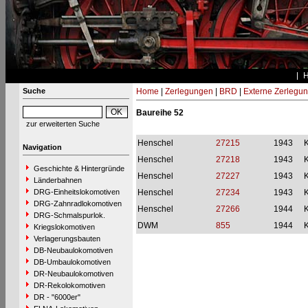
Suche
Home
|
Zerlegungen
|
BRD
|
Externe Zerlegu
Baureihe 52
zur erweiterten Suche
Henschel
27215
1943
Navigation
Henschel
27218
1943
Geschichte & Hintergründe
Henschel
27227
1943
Länderbahnen
DRG-Einheitslokomotiven
Henschel
27234
1943
DRG-Zahnradlokomotiven
Henschel
27266
1944
DRG-Schmalspurlok.
DWM
855
1944
Kriegslokomotiven
Verlagerungsbauten
DB-Neubaulokomotiven
DB-Umbaulokomotiven
DR-Neubaulokomotiven
DR-Rekolokomotiven
DR - "6000er"