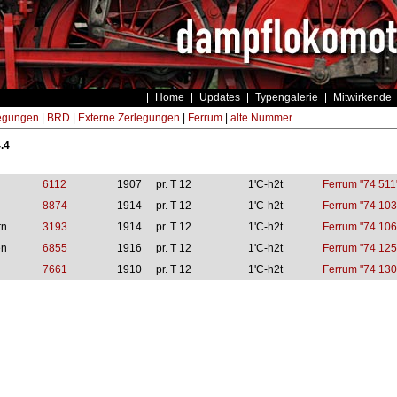
Home
Updates
Typengalerie
Mitwirkende
egungen
|
BRD
|
Externe Zerlegungen
|
Ferrum
|
alte Nummer
.4
6112
1907
pr. T 12
1'C-h2t
Ferrum "74 511
8874
1914
pr. T 12
1'C-h2t
Ferrum "74 103
rn
3193
1914
pr. T 12
1'C-h2t
Ferrum "74 106
en
6855
1916
pr. T 12
1'C-h2t
Ferrum "74 125
7661
1910
pr. T 12
1'C-h2t
Ferrum "74 130