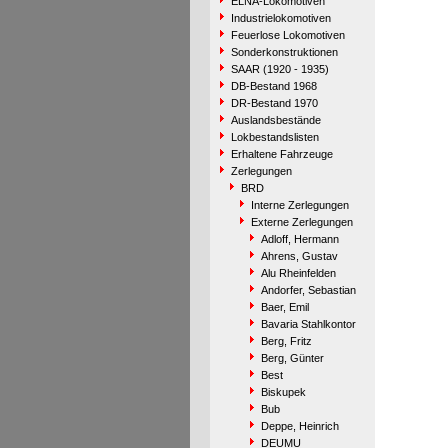
ELNA-Lokomotiven
Industrielokomotiven
Feuerlose Lokomotiven
Sonderkonstruktionen
SAAR (1920 - 1935)
DB-Bestand 1968
DR-Bestand 1970
Auslandsbestände
Lokbestandslisten
Erhaltene Fahrzeuge
Zerlegungen
BRD
Interne Zerlegungen
Externe Zerlegungen
Adloff, Hermann
Ahrens, Gustav
Alu Rheinfelden
Andorfer, Sebastian
Baer, Emil
Bavaria Stahlkontor
Berg, Fritz
Berg, Günter
Best
Biskupek
Bub
Deppe, Heinrich
DEUMU