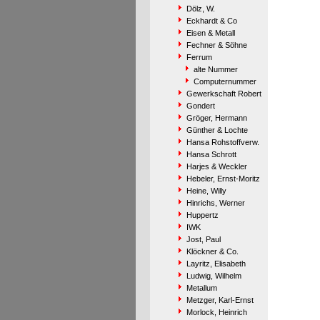
Dölz, W.
Eckhardt & Co
Eisen & Metall
Fechner & Söhne
Ferrum
alte Nummer
Computernummer
Gewerkschaft Robert
Gondert
Gröger, Hermann
Günther & Lochte
Hansa Rohstoffverw.
Hansa Schrott
Harjes & Weckler
Hebeler, Ernst-Moritz
Heine, Willy
Hinrichs, Werner
Huppertz
IWK
Jost, Paul
Klöckner & Co.
Layritz, Elisabeth
Ludwig, Wilhelm
Metallum
Metzger, Karl-Ernst
Morlock, Heinrich