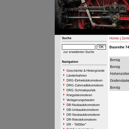
Suche
Home
|
Zerl
Baureihe 74
zur erweiterten Suche
Borsig
Navigation
Borsig
Geschichte & Hintergründe
Hohenzolle
Länderbahnen
DRG-Einheitslokomotiven
Grafenstad
DRG-Zahnradlokomotiven
Borsig
DRG-Schmalspurlok.
Kriegslokomotiven
Verlagerungsbauten
DB-Neubaulokomotiven
DB-Umbaulokomotiven
DR-Neubaulokomotiven
DR-Rekolokomotiven
DR - "6000er"