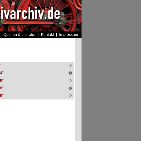
Quellen & Literatur
Kontakt
Impressum
"
4"
9"
8"
9"