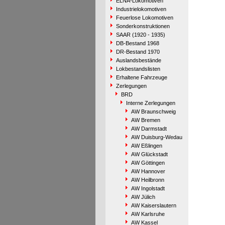
ELNA-Lokomotiven
Industrielokomotiven
Feuerlose Lokomotiven
Sonderkonstruktionen
SAAR (1920 - 1935)
DB-Bestand 1968
DR-Bestand 1970
Auslandsbestände
Lokbestandslisten
Erhaltene Fahrzeuge
Zerlegungen
BRD
Interne Zerlegungen
AW Braunschweig
AW Bremen
AW Darmstadt
AW Duisburg-Wedau
AW Eßlingen
AW Glückstadt
AW Göttingen
AW Hannover
AW Heilbronn
AW Ingolstadt
AW Jülich
AW Kaiserslautern
AW Karlsruhe
AW Kassel