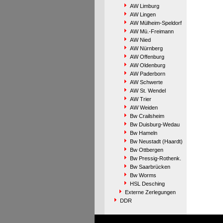
AW Limburg
AW Lingen
AW Mülheim-Speldorf
AW Mü.-Freimann
AW Nied
AW Nürnberg
AW Offenburg
AW Oldenburg
AW Paderborn
AW Schwerte
AW St. Wendel
AW Trier
AW Weiden
Bw Crailsheim
Bw Duisburg-Wedau
Bw Hameln
Bw Neustadt (Haardt)
Bw Ottbergen
Bw Pressig-Rothenk.
Bw Saarbrücken
Bw Worms
HSL Desching
Externe Zerlegungen
DDR