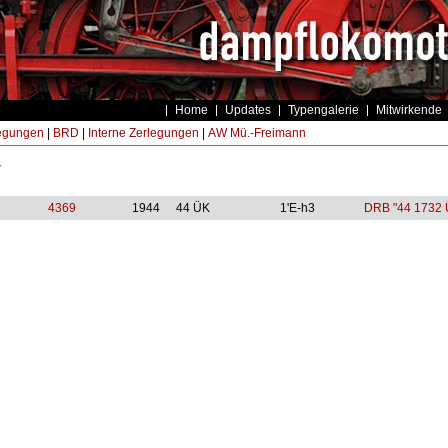
Home
Updates
Typengalerie
Mitwirkende
egungen
|
BRD
|
Interne Zerlegungen
|
AW Mü.-Freimann
4
4369
1944
44 ÜK
1'E-h3
DRB "44 1732 