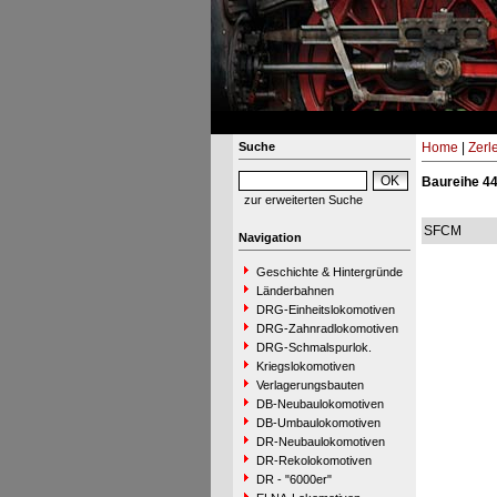
Suche
Home
|
Zerl
Baureihe 4
zur erweiterten Suche
SFCM
Navigation
Geschichte & Hintergründe
Länderbahnen
DRG-Einheitslokomotiven
DRG-Zahnradlokomotiven
DRG-Schmalspurlok.
Kriegslokomotiven
Verlagerungsbauten
DB-Neubaulokomotiven
DB-Umbaulokomotiven
DR-Neubaulokomotiven
DR-Rekolokomotiven
DR - "6000er"